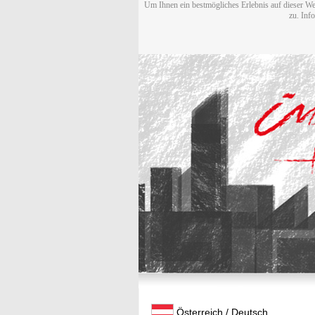
Um Ihnen ein bestmögliches Erlebnis auf dieser We
zu. Inf
Österreich / Deutsch