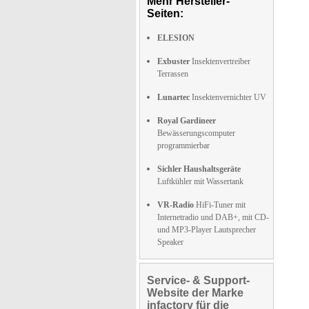
Mehr Hersteller-
Seiten:
ELESION
Exbuster
Insektenvertreiber
Terrassen
Lunartec
Insektenvernichter UV
Royal Gardineer
Bewässerungscomputer
programmierbar
Sichler Haushaltsgeräte
Luftkühler mit Wassertank
VR-Radio
HiFi-Tuner mit
Internetradio und DAB+, mit CD-
und MP3-Player Lautsprecher
Speaker
Service- & Support-
Website der Marke
infactory für die