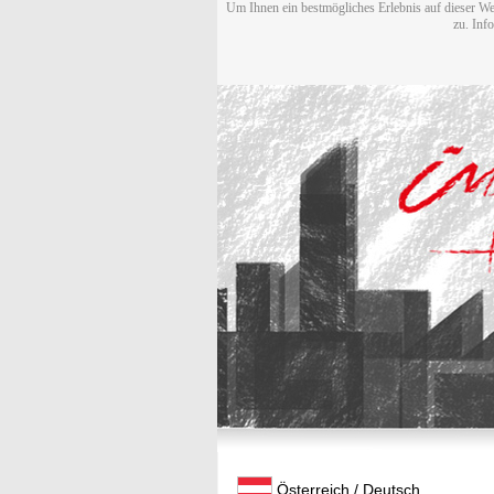
Um Ihnen ein bestmögliches Erlebnis auf dieser We
zu. Inf
Österreich / Deutsch