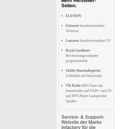
Mehr Hersteller-
Seiten:
ELESION
Exbuster
Insektenvertreiber
Terrassen
Lunartec
Insektenvernichter UV
Royal Gardineer
Bewässerungscomputer
programmierbar
Sichler Haushaltsgeräte
Luftkühler mit Wassertank
VR-Radio
HiFi-Tuner mit
Internetradio und DAB+, mit CD-
und MP3-Player Lautsprecher
Speaker
Service- & Support-
Website der Marke
infactory für die