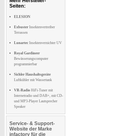
Mehr Hersteller-
Seiten:
ELESION
Exbuster
Insektenvertreiber
Terrassen
Lunartec
Insektenvernichter UV
Royal Gardineer
Bewässerungscomputer
programmierbar
Sichler Haushaltsgeräte
Luftkühler mit Wassertank
VR-Radio
HiFi-Tuner mit
Internetradio und DAB+, mit CD-
und MP3-Player Lautsprecher
Speaker
Service- & Support-
Website der Marke
infactory für die