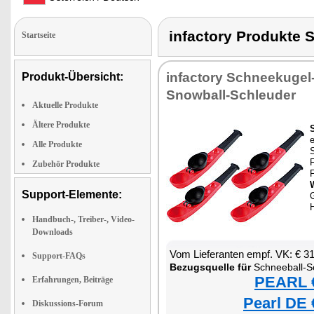
infactory Produkt
Startseite
infactory Schneekugel
Produkt-Übersicht:
Snowball-Schleuder
Aktuelle Produkte
Ältere Produkte
e
Alle Produkte
F
Zubehör Produkte
Support-Elemente:
H
Handbuch-, Treiber-, Video-
Downloads
Vom Lieferanten empf. VK: € 3
Support-FAQs
Bezugsquelle für
Schneeball-S
PEARL €
Erfahrungen, Beiträge
Pearl DE 
Diskussions-Forum