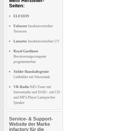
Mehr Hersteller-
Seiten:
ELESION
Exbuster
Insektenvertreiber
Terrassen
Lunartec
Insektenvernichter UV
Royal Gardineer
Bewässerungscomputer
programmierbar
Sichler Haushaltsgeräte
Luftkühler mit Wassertank
VR-Radio
HiFi-Tuner mit
Internetradio und DAB+, mit CD-
und MP3-Player Lautsprecher
Speaker
Service- & Support-
Website der Marke
infactory für die