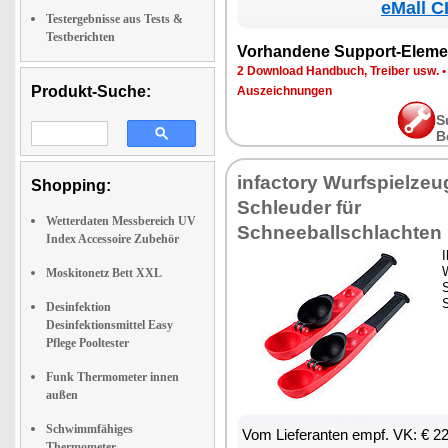
eMall C
Testergebnisse aus Tests &
Testberichten
Vorhandene Support-Eleme
2 Download Handbuch, Treiber usw.
Produkt-Suche:
Auszeichnungen
S
B
infactory Wurfspielzeu
Shopping:
Schleuder für
Wetterdaten Messbereich UV
Schneeballschlachten
Index Accessoire Zubehör
I
Moskitonetz Bett XXL
S
Desinfektion
Desinfektionsmittel Easy
Pflege Pooltester
Funk Thermometer innen
außen
Schwimmfähiges
Vom Lieferanten empf. VK: € 2
Thermometer