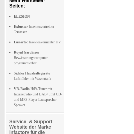
Mehr Hersteller-
Seiten:
ELESION
Exbuster
Insektenvertreiber
Terrassen
Lunartec
Insektenvernichter UV
Royal Gardineer
Bewässerungscomputer
programmierbar
Sichler Haushaltsgeräte
Luftkühler mit Wassertank
VR-Radio
HiFi-Tuner mit
Internetradio und DAB+, mit CD-
und MP3-Player Lautsprecher
Speaker
Service- & Support-
Website der Marke
infactory für die