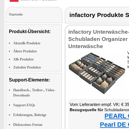
infactory Produk
Startseite
infactory Unterwäsche
Produkt-Übersicht:
Schubladen Organizer
Aktuelle Produkte
Unterwäsche
Ältere Produkte
Alle Produkte
S
i
Zubehör Produkte
Support-Elemente:
Handbuch-, Treiber-, Video-
Downloads
Vom Lieferanten empf. VK: € 3
Support-FAQs
Bezugsquelle für
Schubladenor
PEARL €
Erfahrungen, Beiträge
Pearl DE 
Diskussions-Forum