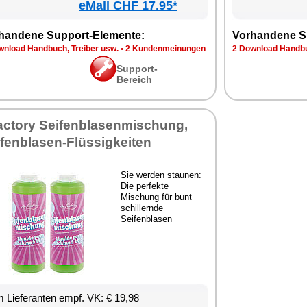
eMall CHF 17.95*
handene Support-Elemente:
Vorhandene S
wnload Handbuch, Treiber usw.
•
2 Kundenmeinungen
2 Download Handbu
Support-
Bereich
factory Seifenblasenmischung,
fenblasen-Flüssigkeiten
Sie werden staunen:
Die perfekte
Mischung für bunt
schillernde
Seifenblasen
 Lieferanten empf. VK: € 19,98