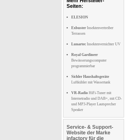
Mehr Hersteller-
Seiten:
ELESION
Exbuster
Insektenvertreiber
Terrassen
Lunartec
Insektenvernichter UV
Royal Gardineer
Bewässerungscomputer
programmierbar
Sichler Haushaltsgeräte
Luftkühler mit Wassertank
VR-Radio
HiFi-Tuner mit
Internetradio und DAB+, mit CD-
und MP3-Player Lautsprecher
Speaker
Service- & Support-
Website der Marke
infactory für die