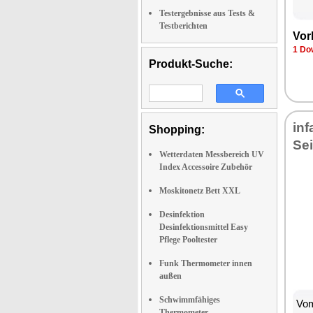
Testergebnisse aus Tests &
Testberichten
Vor
1 Do
Produkt-Suche:
in
Shopping:
Sei
Wetterdaten Messbereich UV
Index Accessoire Zubehör
Moskitonetz Bett XXL
Desinfektion
Desinfektionsmittel Easy
Pflege Pooltester
Funk Thermometer innen
außen
Schwimmfähiges
Vom
Thermometer