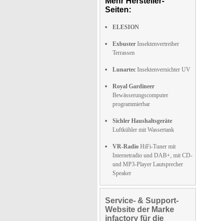
Mehr Hersteller-
Seiten:
ELESION
Exbuster
Insektenvertreiber
Terrassen
Lunartec
Insektenvernichter UV
Royal Gardineer
Bewässerungscomputer
programmierbar
Sichler Haushaltsgeräte
Luftkühler mit Wassertank
VR-Radio
HiFi-Tuner mit
Internetradio und DAB+, mit CD-
und MP3-Player Lautsprecher
Speaker
Service- & Support-
Website der Marke
infactory für die