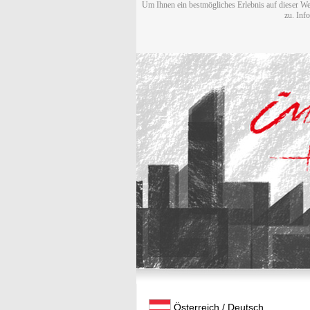
Um Ihnen ein bestmögliches Erlebnis auf dieser We
zu. Inf
Österreich / Deutsch