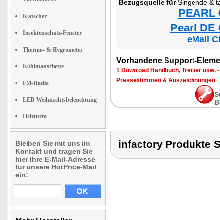
Bezugsquelle für
Singende & tanz
PEARL €
Klatscher
Pearl DE 
Insektenschutz-Fenster
eMall C
Thermo- & Hygrometer
Vorhandene Support-Eleme
Kühlmanschette
1 Download Handbuch, Treiber usw.
Pressestimmen & Auszeichnungen
FM-Radio
S
LED Weihnachtsbeleuchtung
B
Holzturm
infactory Produkt
Bleiben Sie mit uns im
Kontakt und tragen Sie
hier Ihre E-Mail-Adresse
für unsere HotPrice-Mail
ein: