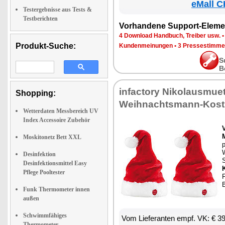
eMall C
Testergebnisse aus Tests &
Testberichten
Vorhandene Support-Eleme
4 Download Handbuch, Treiber usw.
Produkt-Suche:
Kundenmeinungen
•
3 Pressestimme
S
B
infactory Nikolausmuet
Shopping:
Weihnachtsmann-Kos
Wetterdaten Messbereich UV
Index Accessoire Zubehör
Moskitonetz Bett XXL
p
Desinfektion
Desinfektionsmittel Easy
Pflege Pooltester
F
B
Funk Thermometer innen
außen
Schwimmfähiges
Vom Lieferanten empf. VK: € 3
Thermometer