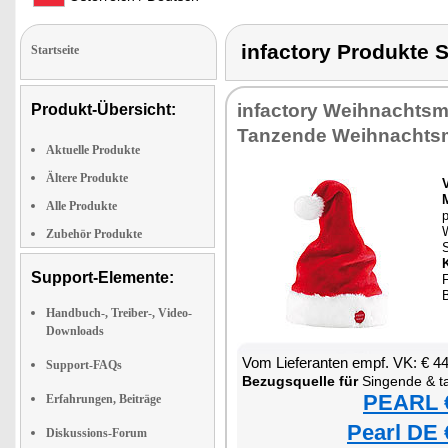
infactory Produkt
Startseite
infactory Weihnachtsm
Produkt-Übersicht:
Tanzende Weihnachts
Aktuelle Produkte
Ältere Produkte
Alle Produkte
p
Zubehör Produkte
Support-Elemente:
F
B
Handbuch-, Treiber-, Video-
Downloads
Vom Lieferanten empf. VK: € 4
Support-FAQs
Bezugsquelle für
Singende & tanz
PEARL €
Erfahrungen, Beiträge
Pearl DE 
Diskussions-Forum