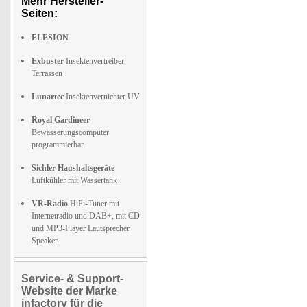
Mehr Hersteller-
Seiten:
ELESION
Exbuster
Insektenvertreiber
Terrassen
Lunartec
Insektenvernichter UV
Royal Gardineer
Bewässerungscomputer
programmierbar
Sichler Haushaltsgeräte
Luftkühler mit Wassertank
VR-Radio
HiFi-Tuner mit
Internetradio und DAB+, mit CD-
und MP3-Player Lautsprecher
Speaker
Service- & Support-
Website der Marke
infactory für die