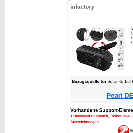
infactory
S
L
u
G
Bezugsquelle für
Solar Kurbel 
Pearl DE
Vorhandene Support-Eleme
1 Download Handbuch, Treiber usw.
Auszeichnungen
S