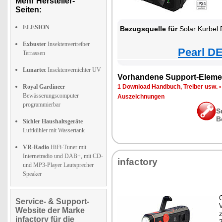
Mehr Hersteller-
Seiten:
ELESION
Bezugsquelle für
Solar Kurbel 
Exbuster
Insektenvertreiber
Pearl DE
Terrassen
Lunartec
Insektenvernichter UV
Vorhandene Support-Eleme
Royal Gardineer
1 Download Handbuch, Treiber usw.
Bewässerungscomputer
Auszeichnungen
programmierbar
S
B
Sichler Haushaltsgeräte
Luftkühler mit Wassertank
VR-Radio
HiFi-Tuner mit
Internetradio und DAB+, mit CD-
infactory
und MP3-Player Lautsprecher
Speaker
G
Service- & Support-
Website der Marke
z
infactory für die