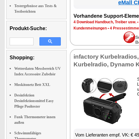
eMall C
Testergebnisse aus Tests &
Testberichten
Vorhandene Support-Eleme
4 Download Handbuch, Treiber usw.
Produkt-Suche:
Kundenmeinungen
•
4 Pressestimme
S
B
infactory Kurbelradios
Shopping:
Kurbelradio, Dynamo K
Wetterdaten Messbereich UV
Index Accessoire Zubehör
S
L
Moskitonetz Bett XXL
u
G
Desinfektion
Desinfektionsmittel Easy
Pflege Pooltester
Funk Thermometer innen
außen
Schwimmfähiges
Vom Lieferanten empf. VK: € 4
Thermometer