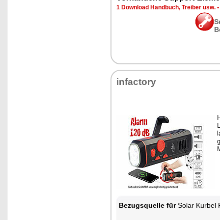
1 Download Handbuch, Treiber usw.
S
B
infactory
H
l
g
M
Bezugsquelle für
Solar Kurbel 