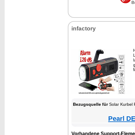
B
infactory
H
l
g
M
Bezugsquelle für
Solar Kurbel 
Pearl DE
Vorhandene Support-Eleme