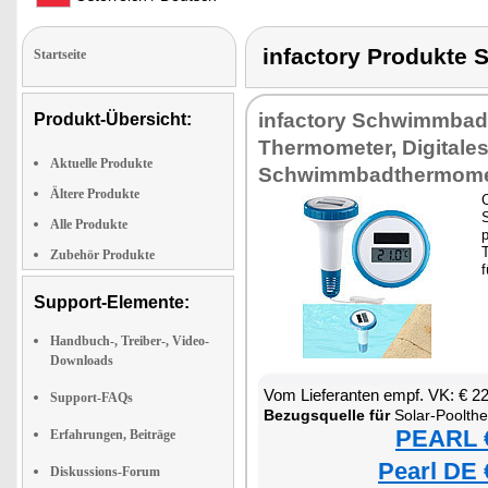
infactory Produk
Startseite
infactory Schwimmbad
Produkt-Übersicht:
Thermometer, Digitale
Aktuelle Produkte
Schwimmbadthermome
Ältere Produkte
Alle Produkte
p
Zubehör Produkte
f
Support-Elemente:
Handbuch-, Treiber-, Video-
Downloads
Vom Lieferanten empf. VK: € 2
Support-FAQs
Bezugsquelle für
Solar-Poolth
PEARL €
Erfahrungen, Beiträge
Pearl DE 
Diskussions-Forum