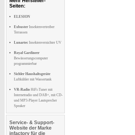
Mehr Hersteller-
Seiten:
ELESION
Exbuster
Insektenvertreiber
Terrassen
Lunartec
Insektenvernichter UV
Royal Gardineer
Bewässerungscomputer
programmierbar
Sichler Haushaltsgeräte
Luftkühler mit Wassertank
VR-Radio
HiFi-Tuner mit
Internetradio und DAB+, mit CD-
und MP3-Player Lautsprecher
Speaker
Service- & Support-
Website der Marke
infactory für die