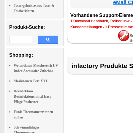
eMall C
Testergebnisse aus Tests &
Testberichten
Vorhandene Support-Eleme
1 Download Handbuch, Treiber usw.
Produkt-Suche:
Kundenmeinungen
•
1 Pressestimme
S
B
Shopping:
infactory Produk
Wetterdaten Messbereich UV
Index Accessoire Zubehör
Moskitonetz Bett XXL
Desinfektion
Desinfektionsmittel Easy
Pflege Pooltester
Funk Thermometer innen
außen
Schwimmfähiges
Thermometer