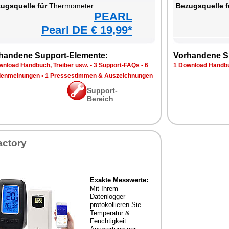
ugsquelle für
Thermometer
Bezugsquelle f
PEARL
Pearl DE € 19,99*
handene Support-Elemente:
Vorhandene S
wnload Handbuch, Treiber usw.
•
3 Support-FAQs
•
6
1 Download Handbu
enmeinungen
•
1 Pressestimmen & Auszeichnungen
Support-
Bereich
actory
Exakte Messwerte:
Mit Ihrem
Datenlogger
protokollieren Sie
Temperatur &
Feuchtigkeit.