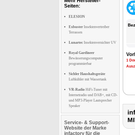
Mehr Hersteller-
Seiten:
ELESION
Bez
Exbuster
Insektenvertreiber
Terrassen
Lunartec
Insektenvernichter UV
Royal Gardineer
Vor
Bewässerungscomputer
1 Do
programmierbar
Ausz
Sichler Haushaltsgeräte
Luftkühler mit Wassertank
VR-Radio
HiFi-Tuner mit
Internetradio und DAB+, mit CD-
und MP3-Player Lautsprecher
Speaker
i
M
Service- & Support-
Website der Marke
infactory für die