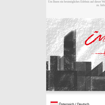
Um Ihnen ein bestmögliches Erlebnis auf dieser We
zu. Inf
Österreich / Deutsch