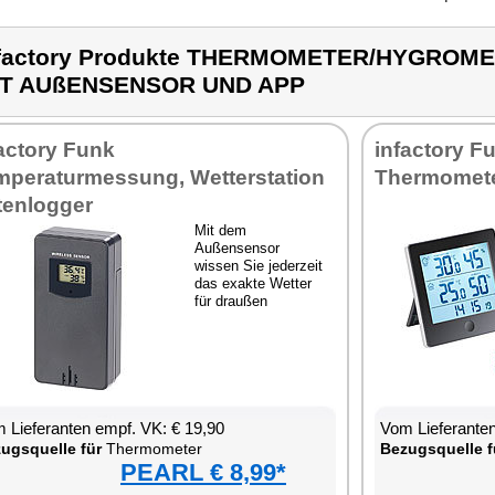
nfactory Produkte THERMOMETER/HYGRO
IT AUßENSENSOR UND APP
actory Funk
infactory 
mperaturmessung, Wetterstation
Thermomete
tenlogger
Mit dem
Außensensor
wissen Sie jederzeit
das exakte Wetter
für draußen
 Lieferanten empf. VK: € 19,90
Vom Lieferanten
ugsquelle für
Thermometer
Bezugsquelle f
PEARL € 8,99*