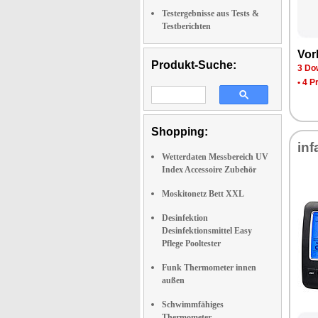
Testergebnisse aus Tests &
Testberichten
Vor
Produkt-Suche:
3 Do
•
4 P
Shopping:
inf
Wetterdaten Messbereich UV
Index Accessoire Zubehör
Moskitonetz Bett XXL
Desinfektion
Desinfektionsmittel Easy
Pflege Pooltester
Funk Thermometer innen
außen
Schwimmfähiges
Thermometer