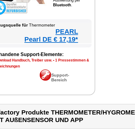
Auswertung per
Bluetooth
.
ugsquelle für
Thermometer
PEARL
Pearl DE € 17,19*
handene Support-Elemente:
wnload Handbuch, Treiber usw.
•
1 Pressestimmen &
eichnungen
Support-
Bereich
nfactory Produkte THERMOMETER/HYGRO
IT AUßENSENSOR UND APP