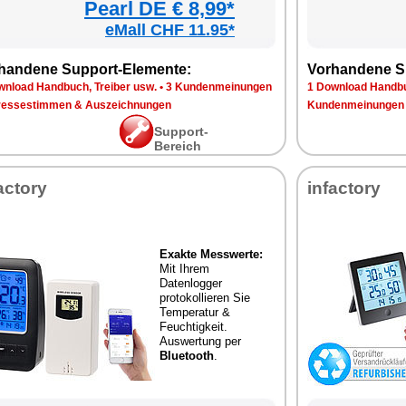
Pearl DE € 8,99*
eMall CHF 11.95*
handene Support-Elemente:
Vorhandene S
wnload Handbuch, Treiber usw.
•
3 Kundenmeinungen
1 Download Handbu
ressestimmen & Auszeichnungen
Kundenmeinungen
Support-
Bereich
actory
infactory
Exakte Messwerte:
Mit Ihrem
Datenlogger
protokollieren Sie
Temperatur &
Feuchtigkeit.
Auswertung per
Bluetooth
.