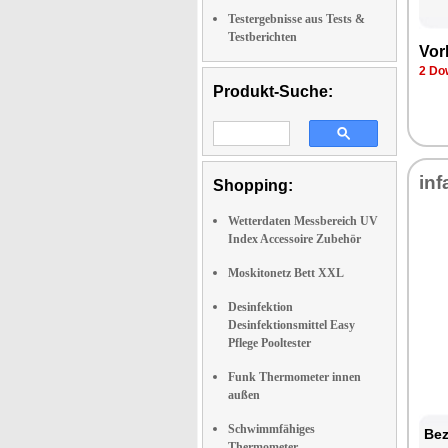
Testergebnisse aus Tests &
Testberichten
Vor
2 Do
Produkt-Suche:
inf
Shopping:
Wetterdaten Messbereich UV
Index Accessoire Zubehör
Moskitonetz Bett XXL
Desinfektion
Desinfektionsmittel Easy
Pflege Pooltester
Funk Thermometer innen
außen
Schwimmfähiges
Bez
Thermometer