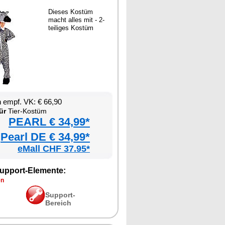
Dieses Kostüm
macht alles mit - 2-
teiliges Kostüm
 empf. VK: € 66,90
ür
Tier-Kostüm
PEARL € 34,99*
Pearl DE € 34,99*
eMall CHF 37.95*
upport-Elemente:
en
Support-
Bereich