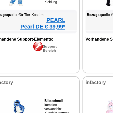
Kleidung.
ugsquelle für
Tier-Kostüm
Bezugsquelle f
PEARL
Pearl DE € 39,99*
handene Support-Elemente:
Vorhandene S
Support-
Bereich
actory
infactory
Blitzschnell
komplett
verwandeln:
Kuschlig warmes