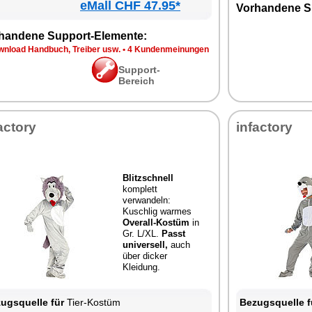
eMall CHF 47.95*
Vorhandene S
handene Support-Elemente:
wnload Handbuch, Treiber usw.
•
4 Kundenmeinungen
Support-
Bereich
actory
infactory
Blitzschnell
komplett
verwandeln:
Kuschlig warmes
Overall-Kostüm
in
Gr. L/XL.
Passt
universell,
auch
über dicker
Kleidung.
ugsquelle für
Tier-Kostüm
Bezugsquelle f