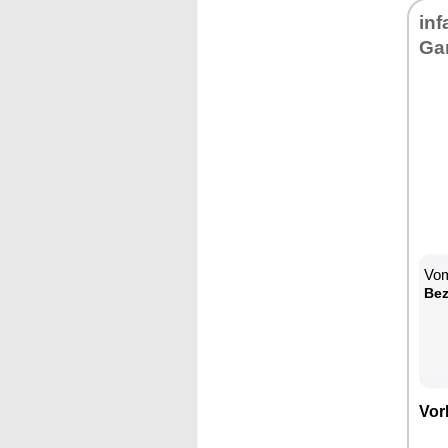
inf
Ga
Vom
Bez
Vor