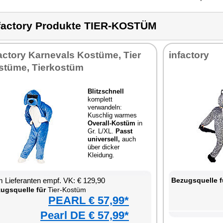
factory Produkte TIER-KOSTÜM
actory Karnevals Kostüme, Tier
infactory
stüme, Tierkostüm
Blitzschnell
komplett
verwandeln:
Kuschlig warmes
Overall-Kostüm
in
Gr. L/XL.
Passt
universell,
auch
über dicker
Kleidung.
 Lieferanten empf. VK: € 129,90
Bezugsquelle f
ugsquelle für
Tier-Kostüm
PEARL € 57,99*
Pearl DE € 57,99*