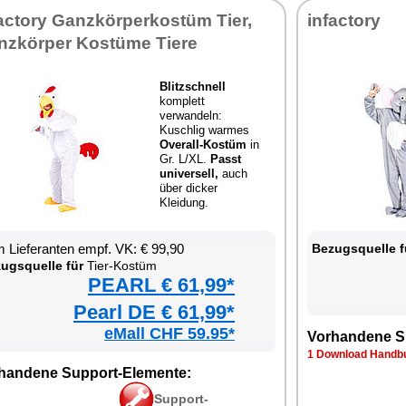
actory Ganzkörperkostüm Tier,
infactory
nzkörper Kostüme Tiere
Blitzschnell
komplett
verwandeln:
Kuschlig warmes
Overall-Kostüm
in
Gr. L/XL.
Passt
universell,
auch
über dicker
Kleidung.
 Lieferanten empf. VK: € 99,90
Bezugsquelle f
ugsquelle für
Tier-Kostüm
PEARL € 61,99*
Pearl DE € 61,99*
eMall CHF 59.95*
Vorhandene S
1 Download Handbu
handene Support-Elemente:
Support-