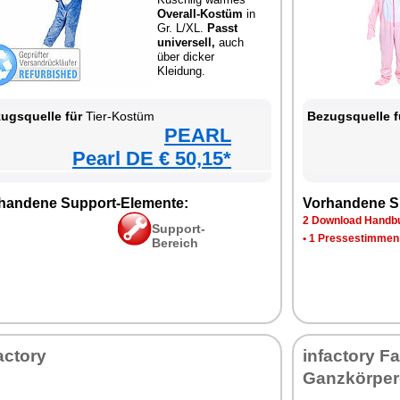
Overall-Kostüm
in
Gr. L/XL.
Passt
universell,
auch
über dicker
Kleidung.
ugsquelle für
Tier-Kostüm
Bezugsquelle f
PEARL
Pearl DE € 50,15*
handene Support-Elemente:
Vorhandene S
2 Download Handbu
Support-
•
1 Pressestimmen
Bereich
actory
infactory F
Ganzkörper