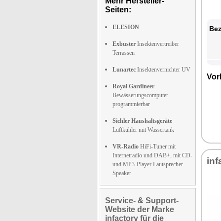
Mehr Hersteller-
Seiten:
ELESION
Bez
Exbuster
Insektenvertreiber
Terrassen
Lunartec
Insektenvernichter UV
Vor
Royal Gardineer
Bewässerungscomputer
programmierbar
Sichler Haushaltsgeräte
Luftkühler mit Wassertank
VR-Radio
HiFi-Tuner mit
Internetradio und DAB+, mit CD-
inf
und MP3-Player Lautsprecher
Speaker
Service- & Support-
Website der Marke
infactory für die