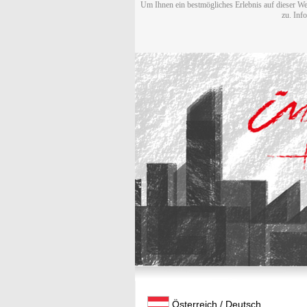
Um Ihnen ein bestmögliches Erlebnis auf dieser We
zu. Inf
Österreich / Deutsch