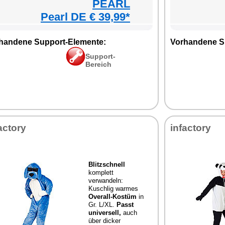
PEARL
Pearl DE € 39,99*
handene Support-Elemente:
Vorhandene S
Support-
Bereich
actory
infactory
Blitzschnell
komplett
verwandeln:
Kuschlig warmes
Overall-Kostüm
in
Gr. L/XL.
Passt
universell,
auch
über dicker