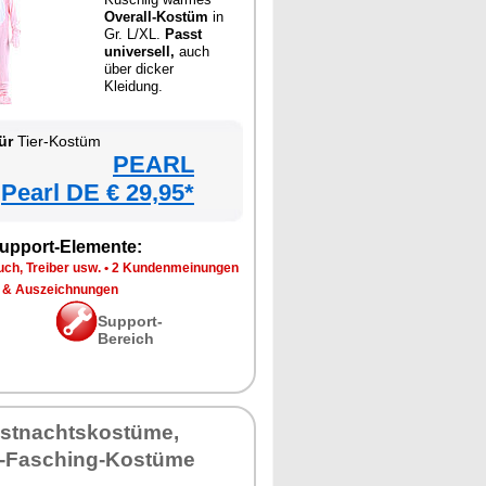
Overall-Kostüm
in
Gr. L/XL.
Passt
universell,
auch
über dicker
Kleidung.
ür
Tier-Kostüm
PEARL
Pearl DE € 29,95*
upport-Elemente:
ch, Treiber usw.
•
2 Kundenmeinungen
 & Auszeichnungen
Support-
Bereich
astnachtskostüme,
-Fasching-Kostüme