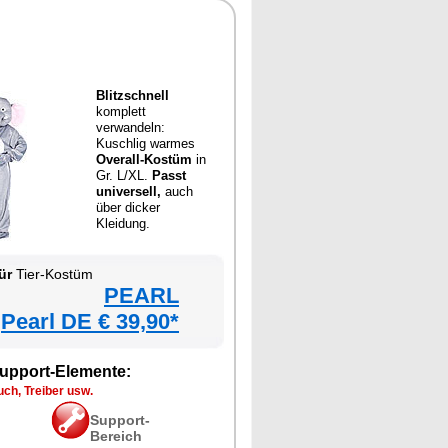
Blitzschnell
komplett
verwandeln:
Kuschlig warmes
Overall-Kostüm
in
Gr. L/XL.
Passt
universell,
auch
über dicker
Kleidung.
ür
Tier-Kostüm
PEARL
Pearl DE € 39,90*
upport-Elemente:
ch, Treiber usw.
Support-
Bereich