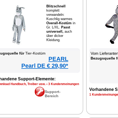
Blitzschnell
komplett
verwandeln:
Kuschlig warmes
Overall-Kostüm
in
Gr. L/XL.
Passt
universell,
auch
über dicker
Kleidung.
ugsquelle für
Tier-Kostüm
Vom Lieferanten
PEARL
Bezugsquelle f
Pearl DE € 29,90*
handene Support-Elemente:
wnload Handbuch, Treiber usw.
•
3 Kundenmeinungen
Vorhandene S
Support-
1 Kundenmeinung
Bereich