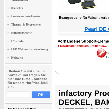
Klatscher
Insektenschutz-Fenster
Bezugsquelle für
Wäschekorb mit Deckel, B
Thermo- & Hygrometer
Pearl DE 
Kühlmanschette
Vorhandene Support-Eleme
FM-Radio
1 Download Handbuch, Treiber usw.
LED Weihnachtsbeleuchtung
S
B
Holzturm
Bleiben Sie mit uns im
Kontakt und tragen Sie
hier Ihre E-Mail-Adresse
für unsere HotPrice-Mail
ein:
infactory P
DECKEL, BA