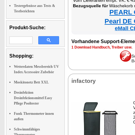
Vom Lieferanten empf. VK: € 4
Bezugsquelle für
Wäschekorb mit Deckel, B
Testergebnisse aus Tests &
PEARL €
Testberichten
Pearl DE 
Produkt-Suche:
eMall C
Vorhandene Support-Eleme
1 Download Handbuch, Treiber usw.
Shopping:
S
B
Wetterdaten Messbereich UV
Index Accessoire Zubehör
infactory
Moskitonetz Bett XXL
Desinfektion
Desinfektionsmittel Easy
G
Pflege Pooltester
z
Funk Thermometer innen
außen
Schwimmfähiges
Thermometer