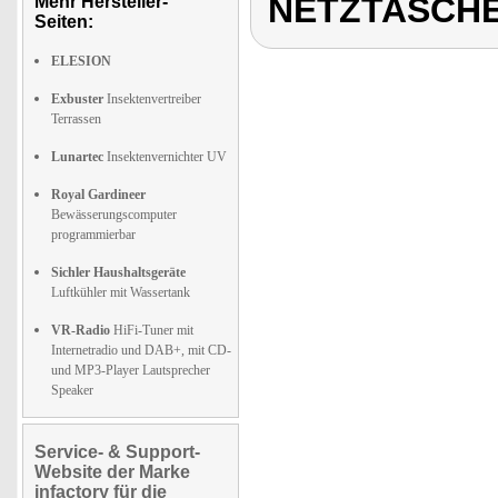
NETZTASCH
Mehr Hersteller-
Seiten:
ELESION
Exbuster
Insektenvertreiber
Terrassen
Lunartec
Insektenvernichter UV
Royal Gardineer
Bewässerungscomputer
programmierbar
Sichler Haushaltsgeräte
Luftkühler mit Wassertank
VR-Radio
HiFi-Tuner mit
Internetradio und DAB+, mit CD-
und MP3-Player Lautsprecher
Speaker
Service- & Support-
Website der Marke
infactory für die