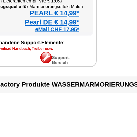
 Lieferanten empf. VK: € 19,60
ugsquelle für
Marmorierungseffekt Malen
PEARL € 14,99*
Pearl DE € 14,99*
eMall CHF 17.95*
handene Support-Elemente:
wnload Handbuch, Treiber usw.
Support-
Bereich
nfactory Produkte WASSERMARMORIERUNG