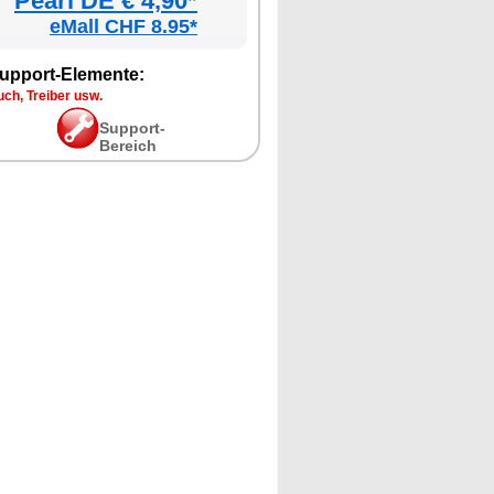
Pearl DE € 4,90*
eMall CHF 8.95*
upport-Elemente:
ch, Treiber usw.
Support-
Bereich