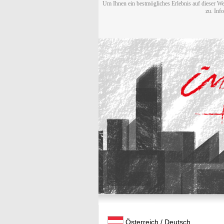
Um Ihnen ein bestmögliches Erlebnis auf dieser We
zu. Inf
Österreich / Deutsch