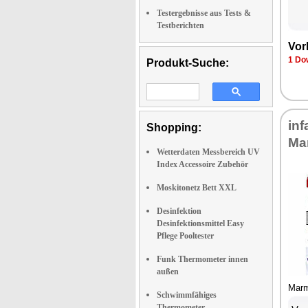
Testergebnisse aus Tests &
Testberichten
Vor
1 Do
Produkt-Suche:
in
Shopping:
Ma
Wetterdaten Messbereich UV
Index Accessoire Zubehör
Moskitonetz Bett XXL
Desinfektion
Desinfektionsmittel Easy
Pflege Pooltester
Funk Thermometer innen
außen
Marm
Schwimmfähiges
Thermometer