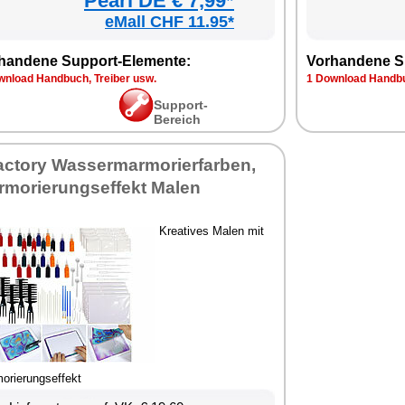
Pearl DE € 7,99*
eMall CHF 11.95*
handene Support-Elemente:
Vorhandene S
wnload Handbuch, Treiber usw.
1 Download Handbu
Support-
Bereich
factory Wassermarmorierfarben,
rmorierungseffekt Malen
Kreatives Malen mit
orierungseffekt