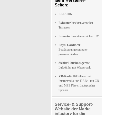
Mehr Hersteller-
Seiten:
ELESION
Exbuster
Insektenvertreiber
Terrassen
Lunartec
Insektenvernichter UV
Royal Gardineer
Bewässerungscomputer
programmierbar
Sichler Haushaltsgeräte
Luftkühler mit Wassertank
VR-Radio
HiFi-Tuner mit
Internetradio und DAB+, mit CD-
und MP3-Player Lautsprecher
Speaker
Service- & Support-
Website der Marke
infactory für die