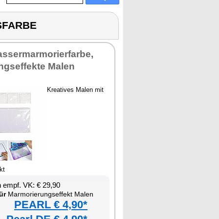
SFARBE
assermarmorierfarbe,
ngseffekte Malen
Kreatives Malen mit
kt
 empf. VK: € 29,90
ür
Marmorierungseffekt Malen
PEARL € 4,90*