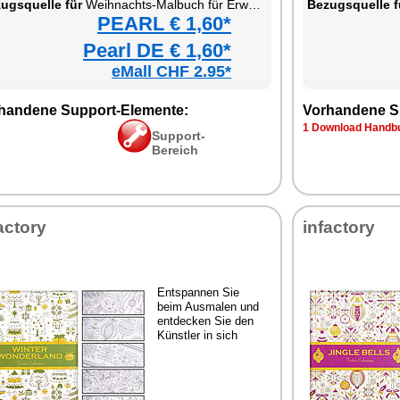
ugsquelle für
Weihnachts-Malbuch für Erwachsene
Bezugsquelle f
PEARL € 1,60*
Pearl DE € 1,60*
eMall CHF 2.95*
handene Support-Elemente:
Vorhandene S
1 Download Handbu
Support-
Bereich
actory
infactory
Entspannen Sie
beim Ausmalen und
entdecken Sie den
Künstler in sich