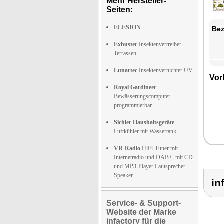
Mehr Hersteller-
Seiten:
ELESION
Bez
Exbuster
Insektenvertreiber
Terrassen
Lunartec
Insektenvernichter UV
Vor
Royal Gardineer
Bewässerungscomputer
programmierbar
Sichler Haushaltsgeräte
Luftkühler mit Wassertank
VR-Radio
HiFi-Tuner mit
Internetradio und DAB+, mit CD-
und MP3-Player Lautsprecher
Speaker
i
Service- & Support-
Website der Marke
infactory für die