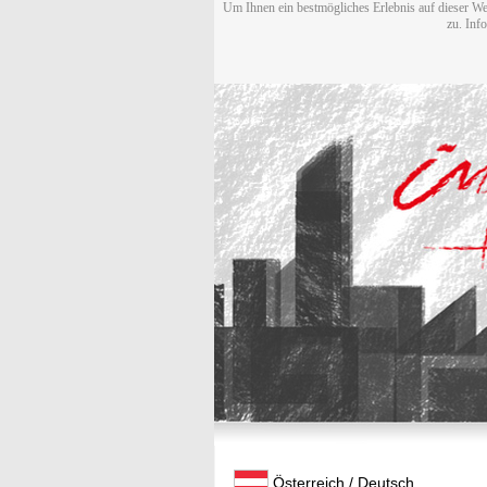
Um Ihnen ein bestmögliches Erlebnis auf dieser We
zu. Inf
Österreich / Deutsch