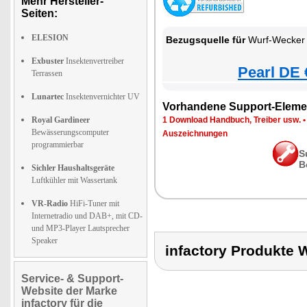
Mehr Hersteller-
Seiten:
ELESION
Bezugsquelle für
Wurf-Wecker
Exbuster
Insektenvertreiber
Pearl DE 
Terrassen
Lunartec
Insektenvernichter UV
Vorhandene Support-Eleme
Royal Gardineer
1 Download Handbuch, Treiber usw.
Bewässerungscomputer
Auszeichnungen
programmierbar
S
B
Sichler Haushaltsgeräte
Luftkühler mit Wassertank
VR-Radio
HiFi-Tuner mit
Internetradio und DAB+, mit CD-
und MP3-Player Lautsprecher
Speaker
infactory Produkt
Service- & Support-
Website der Marke
infactory für die