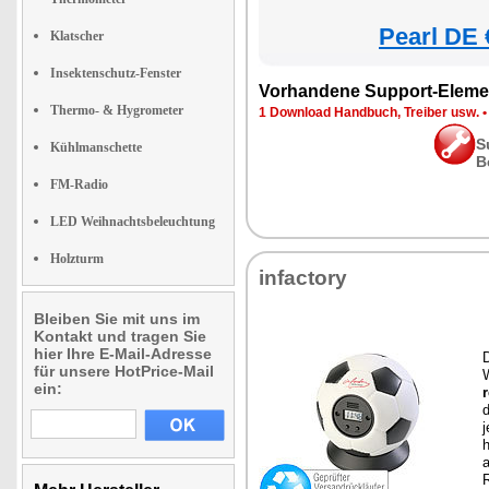
Pearl DE 
Klatscher
Insektenschutz-Fenster
Vorhandene Support-Eleme
Thermo- & Hygrometer
1 Download Handbuch, Treiber usw.
S
Kühlmanschette
B
FM-Radio
LED Weihnachtsbeleuchtung
Holzturm
infactory
Bleiben Sie mit uns im
Kontakt und tragen Sie
hier Ihre E-Mail-Adresse
für unsere HotPrice-Mail
W
ein:
r
d