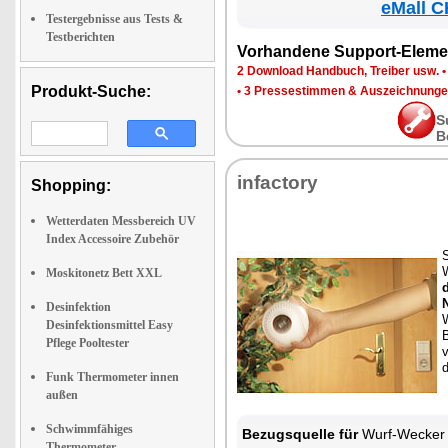
eMall C
Testergebnisse aus Tests &
Testberichten
Vorhandene Support-Eleme
2 Download Handbuch, Treiber usw.
Produkt-Suche:
•
3 Pressestimmen & Auszeichnung
S
B
infactory
Shopping:
Wetterdaten Messbereich UV
Index Accessoire Zubehör
S
Moskitonetz Bett XXL
Desinfektion
Desinfektionsmittel Easy
Pflege Pooltester
Funk Thermometer innen
außen
Schwimmfähiges
Bezugsquelle für
Wurf-Wecker
Thermometer