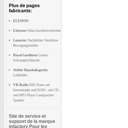
Plus de pages
fabricants:
ELESION
Exbuster
Akku-Insektenvernichter
Lunartec
Nachtlichter Steckdose
Bewegungsmelder
Royal Gardineer
Garten-
Schrumpfschläuche
Sichler Haushaltsgeräte
Luftkühler
VR-Radio
HiFi-Tuner mit
Internetradio und DAB+, mit CD-
und MP3-Player Lautsprecher
Speaker
Site de service et
support de la marque
infactory Pour les