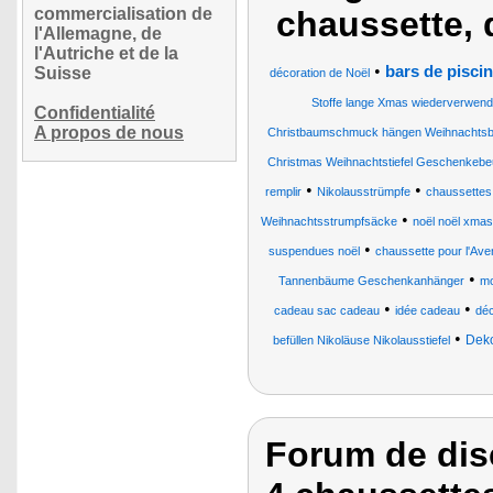
commercialisation de
chaussette, 
l'Allemagne, de
l'Autriche et de la
•
bars de pisci
Suisse
décoration de Noël
Stoffe lange Xmas wiederverwen
Confidentialité
A propos de nous
Christbaumschmuck hängen Weihnachts
Christmas Weihnachtstiefel Geschenkebeu
•
•
remplir
Nikolausstrümpfe
chaussettes 
•
Weihnachtsstrumpfsäcke
noël noël xmas
•
suspendues noël
chaussette pour l'Ave
•
Tannenbäume Geschenkanhänger
mo
•
•
cadeau sac cadeau
idée cadeau
déc
•
Deko
befüllen Nikoläuse Nikolausstiefel
Forum de dis