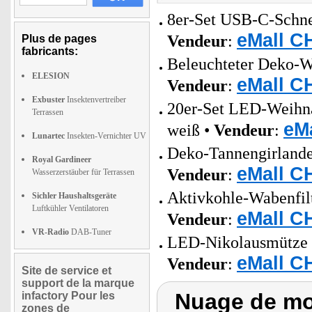
8er-Set USB-C-Schne
eMall C
Vendeur
:
Plus de pages
fabricants:
Beleuchteter Deko-W
ELESION
eMall C
Vendeur
:
Exbuster
Insektenvertreiber
20er-Set LED-Weihna
Terrassen
eM
weiß •
Vendeur
:
Lunartec
Insekten-Vernichter UV
Deko-Tannengirlande
Royal Gardineer
eMall C
Vendeur
:
Wasserzerstäuber für Terrassen
Aktivkohle-Wabenfilt
Sichler Haushaltsgeräte
Luftkühler Ventilatoren
eMall C
Vendeur
:
VR-Radio
DAB-Tuner
LED-Nikolausmütze 
eMall C
Vendeur
:
Site de service et
support de la marque
Nuage de mot
infactory Pour les
zones de