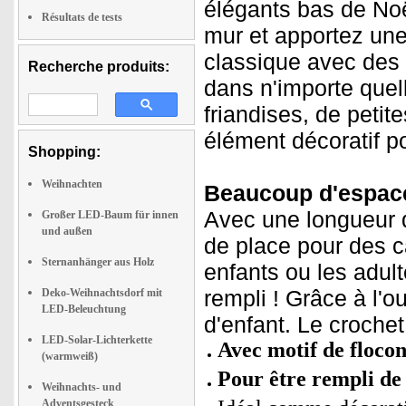
élégants bas de Noë
Résultats de tests
mur et apportez une 
classique avec des a
Recherche produits:
dans n'importe quell
friandises, de peti
élément décoratif po
Shopping:
Weihnachten
Beaucoup d'espace 
Avec une longueur 
Großer LED-Baum für innen
und außen
de place pour des c
Sternanhänger aus Holz
enfants ou les adult
rempli ! Grâce à l'o
Deko-Weihnachtsdorf mit
LED-Beleuchtung
d'enfant. Le crochet
LED-Solar-Lichterkette
Avec motif de flocon
(warmweiß)
Pour être rempli de 
Weihnachts- und
Adventsgesteck