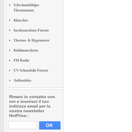
Schwimmfähiges
Thermometer
Klatscher
Insektenschutz-Fenster
Thermo- & Hygrometer
Kühlmanschette
FM-Radio
UV-Schutzfolie Fenster
Außendeko
Rimani in contatto con
noi e inserisci il tuo
indirizzo email per la
nostra newsletter
HotPrice.: