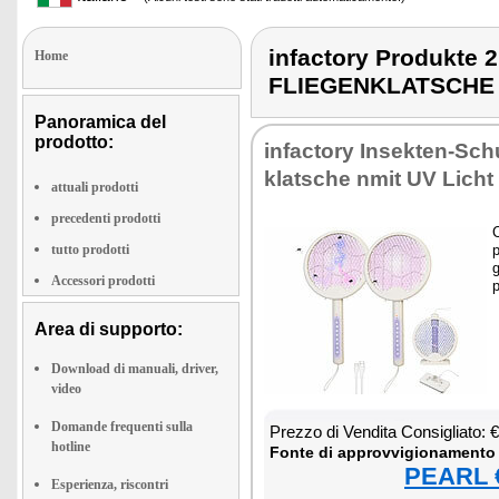
infactory Produkt
Home
FLIEGENKLATSCHE
Panoramica del
prodotto:
in­fac­to­ry In­sek­ten-Sch
kla­tsche nmit UV Li­cht
attuali prodotti
precedenti prodotti
C
tutto prodotti
p
g
Accessori prodotti
p
Area di supporto:
Download di manuali, driver,
video
Domande frequenti sulla
Prez­zo di Ven­di­ta Con­si­glia­to:
hotline
Fon­te di ap­prov­vi­gio­na­men­to
PEARL €
Esperienza, riscontri