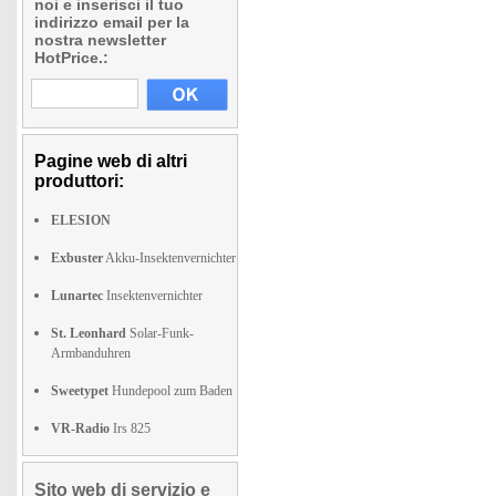
noi e inserisci il tuo
indirizzo email per la
nostra newsletter
HotPrice.:
Pagine web di altri
produttori:
ELESION
Exbuster
Akku-Insektenvernichter
Lunartec
Insektenvernichter
St. Leonhard
Solar-Funk-
Armbanduhren
Sweetypet
Hundepool zum Baden
VR-Radio
Irs 825
Sito web di servizio e