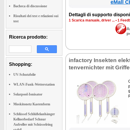
eMall C
Bacheca di discussione
Det­ta­gli di sup­por­to di­spo­ni­b
Risultati dei test e relazioni sui
1 Sca­ri­ca ma­nua­le, dri­ver ...
•
1 Feed­b
test
A
p
Ricerca prodotto:
in­fac­to­ry In­sek­ten elek­
Shopping:
ten­ver­ni­ch­ter mit Grif­f
UV-Schutzfolie
C
WLAN-Funk-Wetterstation
p
g
Solarpool-Ionisator
p
Moskitonetz Kastenform
Schlüssel Schlüßelanhänger
Kellnerbedarf Schnur
Aufroller mit Schüsselring
stabil