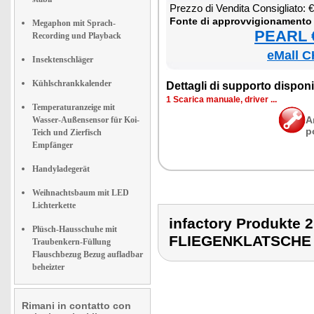
Prez­zo di Ven­di­ta Con­si­glia­to:
Fon­te di ap­prov­vi­gio­na­men­to
Megaphon mit Sprach-
PEARL €
Recording und Playback
eMall C
Insektenschläger
Kühlschrankkalender
Det­ta­gli di sup­por­to di­spo­ni­b
1 Sca­ri­ca ma­nua­le, dri­ver ...
Temperaturanzeige mit
A
Wasser-Außensensor für Koi-
p
Teich und Zierfisch
Empfänger
Handyladegerät
Weihnachtsbaum mit LED
Lichterkette
infactory Produkt
Plüsch-Hausschuhe mit
FLIEGENKLATSCHE
Traubenkern-Füllung
Flauschbezug Bezug aufladbar
beheizter
Rimani in contatto con