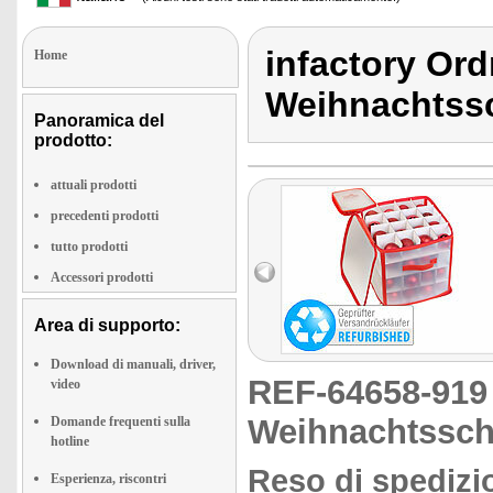
infactory Or
Home
Weihnachtss
Panoramica del
prodotto:
attuali prodotti
precedenti prodotti
tutto prodotti
Accessori prodotti
Area di supporto:
Download di manuali, driver,
REF-64658-91
video
Weihnachtssc
Domande frequenti sulla
hotline
Reso di spedizio
Esperienza, riscontri