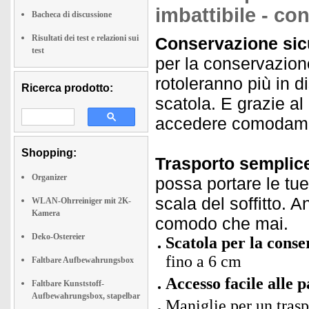
imbattibile - co
Bacheca di discussione
Risultati dei test e relazioni sui
Conservazione sicu
test
per la conservazione
rotoleranno più in 
Ricerca prodotto:
scatola. E grazie al
accedere comodament
Shopping:
Trasporto semplic
Organizer
possa portare le tue
scala del soffitto. A
WLAN-Ohrreiniger mit 2K-
Kamera
comodo che mai.
Deko-Ostereier
Scatola per la conse
fino a 6 cm
Faltbare Aufbewahrungsbox
Accesso facile alle p
Faltbare Kunststoff-
Aufbewahrungsbox, stapelbar
Maniglie per un tras