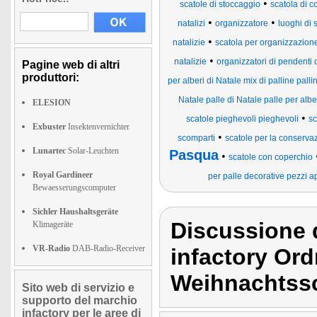
•
scatole di stoccaggio
scatola di 
•
•
natalizi
organizzatore
luoghi di 
•
natalizie
scatola per organizzazion
•
natalizie
organizzatori di pendenti d
Pagine web di altri
produttori:
per alberi di Natale mix di palline palli
Natale palle di Natale palle per alber
ELESION
•
scatole pieghevoli pieghevoli
sc
Exbuster
Insektenvernichter
•
scomparti
scatole per la conserva
Lunartec
Solar-Leuchten
Pasqua
•
scatole con coperchio
Royal Gardineer
per palle decorative pezzi a
Bewaesserungscomputer
Sichler Haushaltsgeräte
Discussione d
Klimageräte
VR-Radio
DAB-Radio-Receiver
infactory Or
Weihnachtss
Sito web di servizio e
supporto del marchio
infactory per le aree di