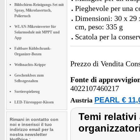
Bildschirm-Reinigungs-Set mit
Pieghevole per una c
Spray, Mikrofasertuch,
Poliertuch
Dimensioni: 30 x 29 
cm, peso: 335 g
WLAN-Mikroinverter für
Solarmodule mit MPPT und
Scatola per la conser
App
Faltbare Kühlschrank-
Organizer-Boxen
Prezzo di Vendita Cons
Weihnachts-Krippe
Geschenkbox zum
Fonte di approvvigi
Selbstgestalten
4022107460217
Sortierspielzeug
PEARL € 11,
Austria
LED-Türstopper-Kissen
Temi relativi
Rimani in contatto con
noi e inserisci il tuo
organizzatori
indirizzo email per la
nostra newsletter
HotPrice.: