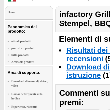
infactory Gri
Home
Stempel, BB
Panoramica del
prodotto:
Elementi di s
attuali prodotti
Risultati dei
precedenti prodotti
tutto prodotti
recensioni
(
Accessori prodotti
Download di 
Area di supporto:
istruzione
(1
Download di manuali, driver,
video
Commenti sull
Domande frequenti sulla
hotline
premi:
Esperienza, riscontri