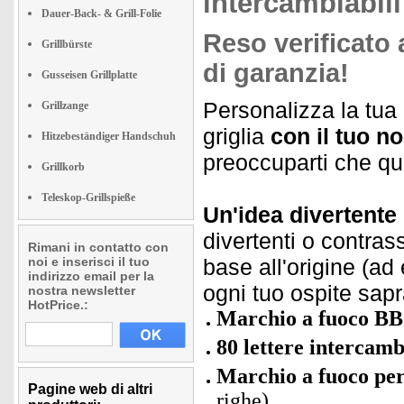
intercambiabili
Dauer-Back- & Grill-Folie
Reso verificato 
Grillbürste
di garanzia!
Gusseisen Grillplatte
Personalizza la tua 
Grillzange
griglia
con il tuo n
Hitzebeständiger Handschuh
preoccuparti che qual
Grillkorb
Teleskop-Grillspieße
Un'idea divertente 
divertenti o contras
Rimani in contatto con
noi e inserisci il tuo
base all'origine (a
indirizzo email per la
ogni tuo ospite sapr
nostra newsletter
HotPrice.:
Marchio a fuoco BBQ
80 lettere intercamb
Marchio a fuoco per
Pagine web di altri
righe)