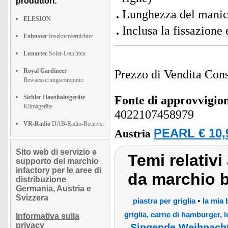
produttori:
Lunghezza del manic
ELESION
Inclusa la fissazione
Exbuster
Insektenvernichter
Lunartec
Solar-Leuchten
Royal Gardineer
Prezzo di Vendita Cons
Bewaesserungscomputer
Sichler Haushaltsgeräte
Fonte di approvvigi
Klimageräte
4022107458979
VR-Radio
DAB-Radio-Receiver
PEARL € 10,
Austria
Sito web di servizio e
Temi relativi
supporto del marchio
infactory per le aree di
da marchio ba
distribuzione
Germania, Austria e
Svizzera
•
piastra per griglia
la mia 
griglia, carne di hamburger, l
Informativa sulla
privacy
Singende Weihnacht