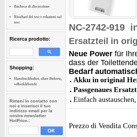
Bacheca di discussione
Risultati dei test e relazioni sui
test
NC-2742-919
i
Ersatzteil in ori
Ricerca prodotto:
Neue Power
für Ih
dass der Toilettend
Shopping:
Bedarf automatisch
Akku in original Her
Handtuchhalter, ohne Bohren,
selbstklebende
Passgenaues Ersatzt
Einfach austauschen, 
Rimani in contatto con
noi e inserisci il tuo
indirizzo email per la
nostra newsletter
HotPrice.:
Prezzo di Vendita Cons