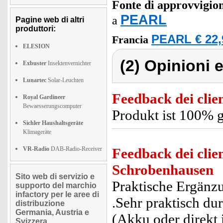
Fonte di approvvigi
PEARL
a
Pagine web di altri
produttori:
PEARL € 22,
Francia
ELESION
(2) Opinioni e
Exbuster
Insektenvernichter
Lunartec
Solar-Leuchten
Feedback dei clien
Royal Gardineer
Bewaesserungscomputer
Produkt ist 100% 
Sichler Haushaltsgeräte
Klimageräte
VR-Radio
DAB-Radio-Receiver
Feedback dei clien
Schrobenhausen
Sito web di servizio e
Praktische Ergänz
supporto del marchio
infactory per le aree di
.Sehr praktisch du
distribuzione
Germania, Austria e
(Akku oder direkt 
Svizzera