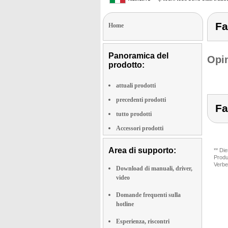
Fa
Home
Panoramica del
Opin
prodotto:
attuali prodotti
precedenti prodotti
Fa
tutto prodotti
Accessori prodotti
Area di supporto:
** Di
Produ
Verbe
Download di manuali, driver,
video
Domande frequenti sulla
hotline
Esperienza, riscontri