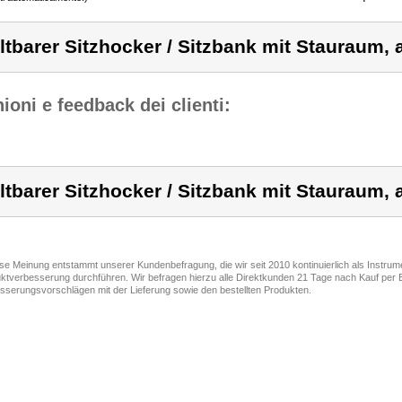
ltbarer Sitzhocker / Sitzbank mit Stauraum, 
ioni e feedback dei clienti:
ltbarer Sitzhocker / Sitzbank mit Stauraum, 
ese Meinung entstammt unserer Kundenbefragung, die wir seit 2010 kontinuierlich als Instru
ktverbesserung durchführen. Wir befragen hierzu alle Direktkunden 21 Tage nach Kauf per E
sserungsvorschlägen mit der Lieferung sowie den bestellten Produkten.