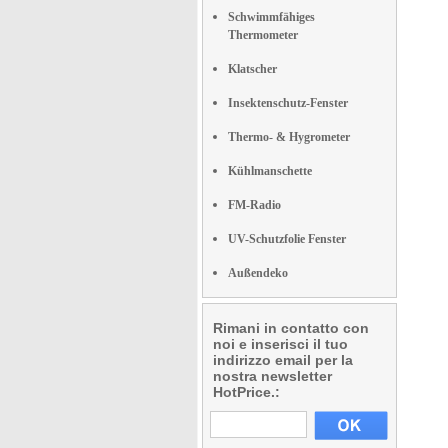
Schwimmfähiges
Thermometer
Klatscher
Insektenschutz-Fenster
Thermo- & Hygrometer
Kühlmanschette
FM-Radio
UV-Schutzfolie Fenster
Außendeko
Rimani in contatto con
noi e inserisci il tuo
indirizzo email per la
nostra newsletter
HotPrice.: