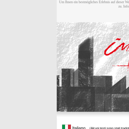
Um Ihnen ein bestmögliches Erlebnis auf dieser We
zu. Inf
Italiano
(Alcuni testi sono stati trado