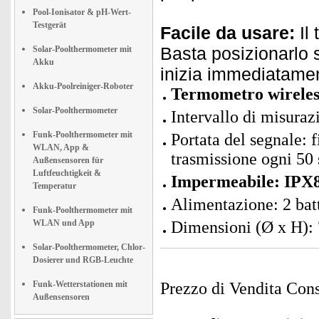
Pool-Ionisator & pH-Wert-
Testgerät
Facile da usare:
Il
Basta posizionarlo s
Solar-Poolthermometer mit
Akku
inizia immediatame
Akku-Poolreiniger-Roboter
Termometro wireles
Solar-Poolthermometer
Intervallo di misuraz
Funk-Poolthermometer mit
Portata del segnale: 
WLAN, App &
trasmissione ogni 50 
Außensensoren für
Luftfeuchtigkeit &
Impermeabile: IPX
Temperatur
Alimentazione: 2 bat
Funk-Poolthermometer mit
WLAN und App
Dimensioni (Ø x H): 
Solar-Poolthermometer, Chlor-
Dosierer und RGB-Leuchte
Funk-Wetterstationen mit
Prezzo di Vendita Cons
Außensensoren