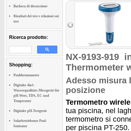
Bacheca di discussione
Risultati dei test e relazioni sui
test
Ricerca prodotto:
NX-9193-919
i
Shopping:
Thermometer w
Poolthermometer
Adesso misura l
Digitales 4in1-
posizione
Wasserqualitäts-Messgerät für
pH-Wert, TDS, EC und
Termometro wirele
Temperatur
tua piscina, nel lag
Digitales pH-Testgerät
termometro si connet
Solarbetriebener Pool-
per piscina PT-250.
Ionisator