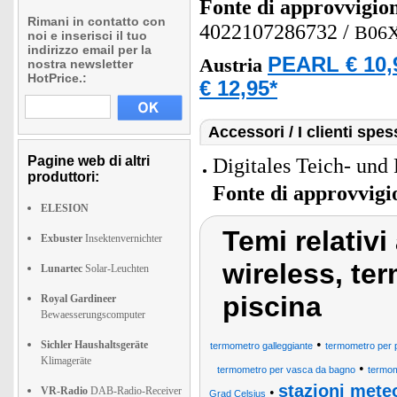
Fonte di approvvigi
Rimani in contatto con
4022107286732
/
B06
noi e inserisci il tuo
indirizzo email per la
PEARL € 10,
Austria
nostra newsletter
HotPrice.:
€ 12,95*
Accessori / I clienti sp
Pagine web di altri
Digitales Teich- un
produttori:
Fonte di approvvig
ELESION
Temi relativi
Exbuster
Insektenvernichter
wireless, te
Lunartec
Solar-Leuchten
piscina
Royal Gardineer
Bewaesserungscomputer
•
Sichler Haushaltsgeräte
termometro galleggiante
termometro per p
Klimageräte
•
termometro per vasca da bagno
termom
stazioni mete
VR-Radio
DAB-Radio-Receiver
•
Grad Celsius