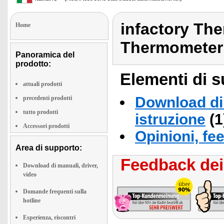
infactory Th
Home
Thermometer
Panoramica del
prodotto:
Elementi di s
attuali prodotti
Download di 
precedenti prodotti
tutto prodotti
istruzione
(1
Accessori prodotti
Opinioni, fe
Area di supporto:
Feedback dei 
Download di manuali, driver,
video
Domande frequenti sulla
hotline
Esperienza, riscontri