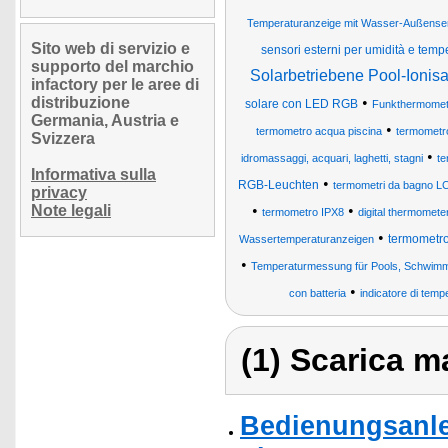
Temperaturanzeige mit Wasser-Außensens
Sito web di servizio e
sensori esterni per umidità e temp
supporto del marchio
Solarbetriebene Pool-Ionisa
infactory per le aree di
distribuzione
•
solare con LED RGB
Funkthermomet
Germania, Austria e
•
termometro acqua piscina
termometr
Svizzera
•
idromassaggi, acquari, laghetti, stagni
te
Informativa sulla
•
RGB-Leuchten
termometri da bagno LCD d
privacy
Note legali
•
•
termometro IPX8
digital thermomete
•
termometro
Wassertemperaturanzeigen
•
Temperaturmessung für Pools, Schwimm
•
con batteria
indicatore di temp
(1) Scarica ma
Bedienungsanlei