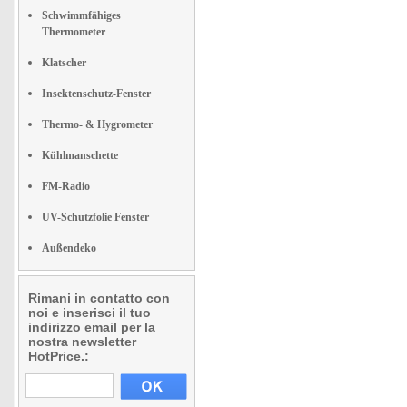
Schwimmfähiges
Thermometer
Klatscher
Insektenschutz-Fenster
Thermo- & Hygrometer
Kühlmanschette
FM-Radio
UV-Schutzfolie Fenster
Außendeko
Rimani in contatto con
noi e inserisci il tuo
indirizzo email per la
nostra newsletter
HotPrice.: