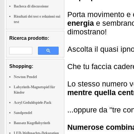
Bacheca di discussione
Porta movimento e
Risultati dei test e relazioni sui
energia
e sembrano s
test
dimostrano!
Ricerca prodotto:
Ascolta il quasi ipn
Che tu faccia cadere
Shopping:
Newton Pendel
Lo stesso numero ver
Labyrinth-Magnetspiel für
mentre quella cent
Kinder
Acryl Geduldspiele-Pack
...oppure da "tre con
Sandpendel
Bausatz Kugellabyrinth
Numerose combinaz
LED-Weihnachts-Dekoration