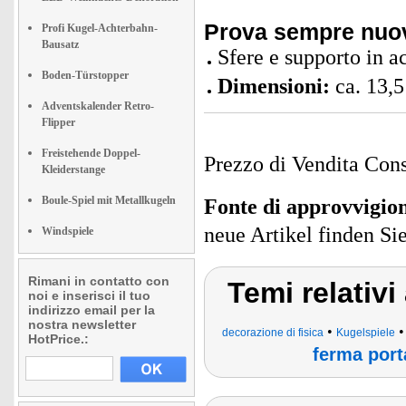
Prova sempre nuov
Profi Kugel-Achterbahn-
Bausatz
Sfere e supporto in a
Boden-Türstopper
Dimensioni:
ca. 13,5
Adventskalender Retro-
Flipper
Freistehende Doppel-
Prezzo di Vendita Cons
Kleiderstange
Boule-Spiel mit Metallkugeln
Fonte di approvvigi
neue Artikel finden Si
Windspiele
Rimani in contatto con
Temi relativ
noi e inserisci il tuo
indirizzo email per la
nostra newsletter
•
decorazione di fisica
Kugelspiele
HotPrice.:
ferma port