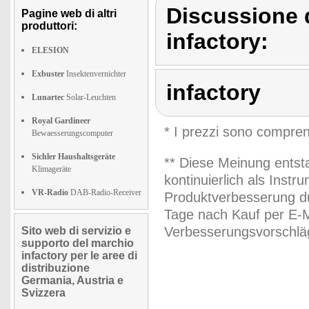
Discussione d
Pagine web di altri
produttori:
infactory:
ELESION
Exbuster
Insektenvernichter
infactory
Lunartec
Solar-Leuchten
Royal Gardineer
* I prezzi sono compren
Bewaesserungscomputer
Sichler Haushaltsgeräte
** Diese Meinung entst
Klimageräte
kontinuierlich als Inst
VR-Radio
DAB-Radio-Receiver
Produktverbesserung du
Tage nach Kauf per E-M
Verbesserungsvorschläg
Sito web di servizio e
supporto del marchio
infactory per le aree di
distribuzione
Germania, Austria e
Svizzera