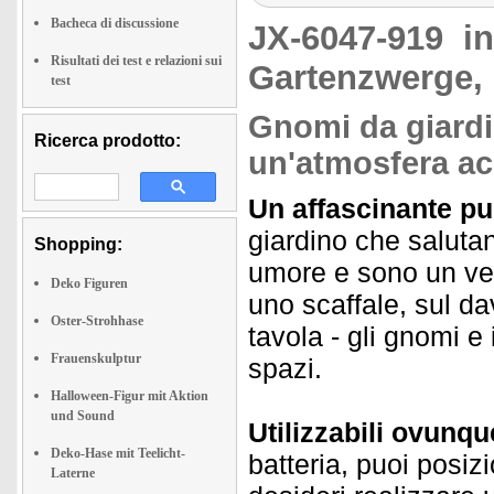
Bacheca di discussione
JX-6047-919
i
Risultati dei test e relazioni sui
Gartenzwerge,
test
Gnomi da giardi
Ricerca prodotto:
un'atmosfera ac
Un affascinante pun
giardino che salutan
Shopping:
umore e sono un ver
Deko Figuren
uno scaffale, sul d
Oster-Strohhase
tavola - gli gnomi e 
Frauenskulptur
spazi.
Halloween-Figur mit Aktion
und Sound
Utilizzabili ovunqu
Deko-Hase mit Teelicht-
batteria, puoi posiz
Laterne