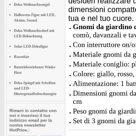
desideri realizzare 
Deko-Weihnachtsengel
dimensioni compatte
Halloween-Figur mit LED,
tua e nel tuo cuore.
Aktion, Sound
Gnomi da giardino c
Deko-Weihnachtsdorf mit
comò, davanzali e tav
LED-Beleuchtung
Con interruttore on/o
Solar-LED-Dekofigur
Materiale gnomi da g
Rosenbär
Materiale coniglio: p
Batteriebetriebener Winke-
Colore: giallo, rosso,
Hase
Alimentazione: 1 bat
Deko-Spiegel mit Schriften
und LED-
Dimensioni gnomi da 
Hintergrundbeleuchtungen
cm
Peso gnomi da giardin
Rimani in contatto con
noi e inserisci il tuo
Set di 3 gnomi da gia
indirizzo email per la
nostra newsletter
HotPrice.: