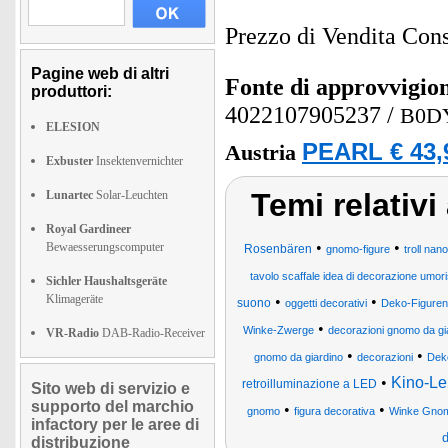
Prezzo di Vendita Cons
Pagine web di altri
Fonte di approvvigi
produttori:
4022107905237
/
B0D
ELESION
PEARL € 43,
Austria
Exbuster
Insektenvernichter
Temi relativi
Lunartec
Solar-Leuchten
Royal Gardineer
•
•
Bewaesserungscomputer
Rosenbären
gnomo-figure
troll nan
tavolo scaffale idea di decorazione umori
Sichler Haushaltsgeräte
Klimageräte
•
•
suono
oggetti decorativi
Deko-Figuren
•
Winke-Zwerge
decorazioni gnomo da gi
VR-Radio
DAB-Radio-Receiver
•
•
gnomo da giardino
decorazioni
Dek
•
Kino-Le
retroilluminazione a LED
Sito web di servizio e
supporto del marchio
•
•
gnomo
figura decorativa
Winke Gno
infactory per le aree di
d
distribuzione