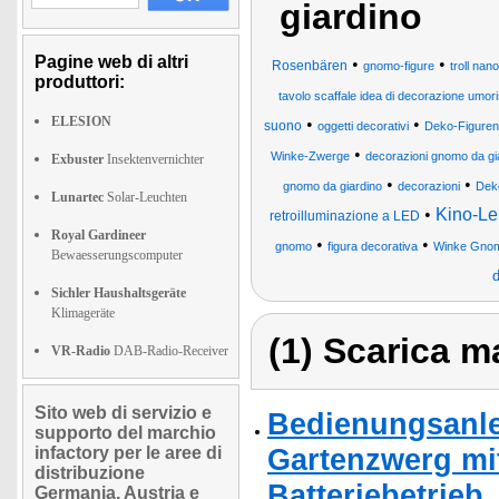
giardino
Pagine web di altri
•
•
Rosenbären
gnomo-figure
troll nan
produttori:
tavolo scaffale idea di decorazione umori
ELESION
•
•
suono
oggetti decorativi
Deko-Figuren
•
Winke-Zwerge
decorazioni gnomo da gi
Exbuster
Insektenvernichter
•
•
gnomo da giardino
decorazioni
Dek
Lunartec
Solar-Leuchten
•
Kino-Le
retroilluminazione a LED
Royal Gardineer
•
•
gnomo
figura decorativa
Winke Gno
Bewaesserungscomputer
d
Sichler Haushaltsgeräte
Klimageräte
(1) Scarica ma
VR-Radio
DAB-Radio-Receiver
Sito web di servizio e
Bedienungsanlei
supporto del marchio
Gartenzwerg mit
infactory per le aree di
distribuzione
Batteriebetrieb,
Germania, Austria e