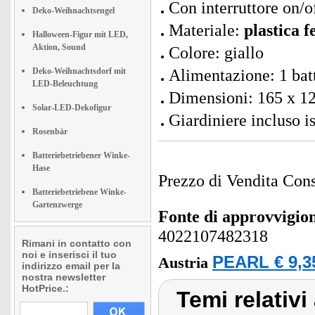
Con interruttore on/o
Deko-Weihnachtsengel
Materiale:
plastica f
Halloween-Figur mit LED,
Aktion, Sound
Colore: giallo
Deko-Weihnachtsdorf mit
Alimentazione: 1 bat
LED-Beleuchtung
Dimensioni: 165 x 1
Solar-LED-Dekofigur
Giardiniere incluso i
Rosenbär
Batteriebetriebener Winke-
Hase
Prezzo di Vendita Cons
Batteriebetriebene Winke-
Gartenzwerge
Fonte di approvvigi
4022107482318
Rimani in contatto con
noi e inserisci il tuo
PEARL € 9,3
Austria
indirizzo email per la
nostra newsletter
HotPrice.:
Temi relativi