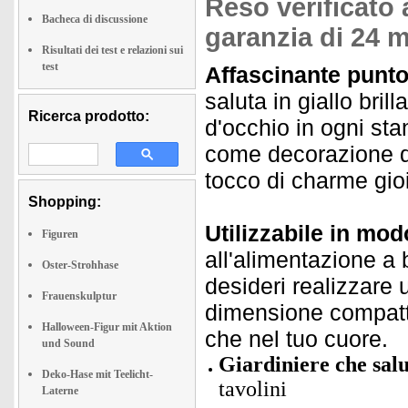
Reso verificato 
Bacheca di discussione
garanzia di 24 m
Risultati dei test e relazioni sui
test
Affascinante punto 
saluta in giallo bri
Ricerca prodotto:
d'occhio in ogni st
come decorazione di
tocco di charme gio
Shopping:
Utilizzabile in mod
Figuren
all'alimentazione a 
Oster-Strohhase
desideri realizzare 
Frauenskulptur
dimensione compatta
Halloween-Figur mit Aktion
che nel tuo cuore.
und Sound
Giardiniere che salu
Deko-Hase mit Teelicht-
tavolini
Laterne