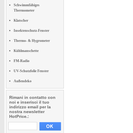
Schwimmfähiges
Thermometer
Klatscher
Insektenschutz-Fenster
Thermo- & Hygrometer
Kühlmanschette
FM-Radio
UV-Schutzfolie Fenster
Außendeko
Rimani in contatto con
noi e inserisci il tuo
indirizzo email per la
nostra newsletter
HotPrice.: