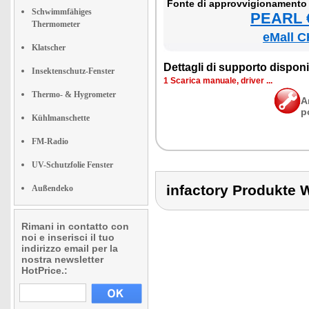
Fon­te di ap­prov­vi­gio­na­men­to
Schwimmfähiges
PEARL €
Thermometer
eMall C
Klatscher
Det­ta­gli di sup­por­to di­spo­ni­b
Insektenschutz-Fenster
1 Sca­ri­ca ma­nua­le, dri­ver ...
Thermo- & Hygrometer
A
p
Kühlmanschette
FM-Radio
UV-Schutzfolie Fenster
infactory Produk
Außendeko
Rimani in contatto con
noi e inserisci il tuo
indirizzo email per la
nostra newsletter
HotPrice.: