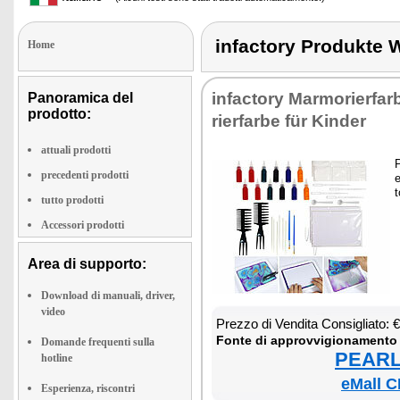
infactory Produk
Home
in­fac­to­ry Mar­mo­rier­fa
Panoramica del
prodotto:
rier­far­be für Kin­der
attuali prodotti
P
precedenti prodotti
e
t
tutto prodotti
Accessori prodotti
Area di supporto:
Download di manuali, driver,
video
Prez­zo di Ven­di­ta Con­si­glia­to: 
Fon­te di ap­prov­vi­gio­na­men­to
Domande frequenti sulla
PEARL 
hotline
eMall C
Esperienza, riscontri