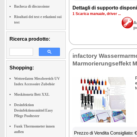
Bacheca di discussione
Det­ta­gli di sup­por­to di­spo­ni­b
1 Sca­ri­ca ma­nua­le, dri­ver ...
Risultati dei test e relazioni sui
test
A
p
Ricerca prodotto:
in­fac­to­ry Was­ser­mar­mo
Mar­mo­rie­rung­sef­fekt M
Shopping:
P
Wetterdaten Messbereich UV
e
Index Accessoire Zubehör
t
Moskitonetz Bett XXL
Desinfektion
Desinfektionsmittel Easy
Pflege Pooltester
Funk Thermometer innen
außen
Prez­zo di Ven­di­ta Con­si­glia­to: