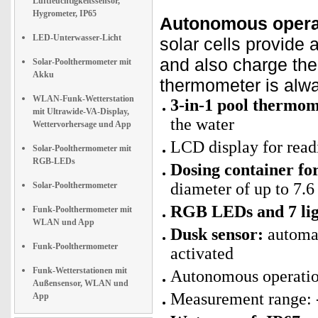
Luftfeuchtigkeitssensor,
Hygrometer, IP65
Autonomous operat
LED-Unterwasser-Licht
solar cells provide
and also charge the 
Solar-Poolthermometer mit
Akku
thermometer is alwa
WLAN-Funk-Wetterstation
3-in-1 pool thermome
mit Ultrawide-VA-Display,
the water
Wettervorhersage und App
LCD display for read
Solar-Poolthermometer mit
RGB-LEDs
Dosing container for
diameter of up to 7.
Solar-Poolthermometer
RGB LEDs and 7 li
Funk-Poolthermometer mit
WLAN und App
Dusk sensor:
automat
Funk-Poolthermometer
activated
Funk-Wetterstationen mit
Autonomous operation
Außensensor, WLAN und
Measurement range: -
App