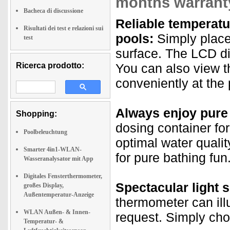
months warrant
Bacheca di discussione
Reliable temperat
Risultati dei test e relazioni sui
pools:
Simply place
test
surface. The LCD di
Ricerca prodotto:
You can also view
conveniently at the 
Always enjoy pure
Shopping:
dosing container for
Poolbeleuchtung
optimal water qualit
Smarter 4in1-WLAN-
for pure bathing fun
Wasseranalysator mit App
Digitales Fensterthermometer,
Spectacular light 
großes Display,
Außentemperatur-Anzeige
thermometer can illu
WLAN Außen- & Innen-
request. Simply cho
Temperatur- &