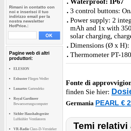
Waterproof: IP67
Rimani in contatto con
3 control buttons: O
noi e inserisci il tuo
indirizzo email per la
Power supply: 2 inte
nostra newsletter
HotPrice.:
mAh and 1x with 350 
solar charging, charg
Dimensions (Ø x H):
Pagine web di altri
Thermometer PT-180 
produttori:
ELESION
Exbuster
Fliegen Wedler
Fonte di approvvigi
Lunartec
Gartendeko
Dosi
finden Sie hier:
Royal Gardineer
PEARL € 2
Germania
Bewaesserungscomputer
Sichler Haushaltsgeräte
Luftkühler Ventilatoren
Temi relativ
VR-Radio
Class-D-Verstärker