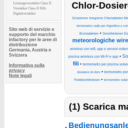
Chlor-Dosie
Leistungsverstärker Class D
Verstärker Class-D Hifi-
Digitalverstärker
Schwimmer Integrierte Chlortabletten 
termometro radio per frigorifero e co
Sito web di servizio e
•
Bromtabletten
Desinfektionen Do
supporto del marchio
infactory per le aree di
meteorologiche wire
distribuzione
wireless con wifi, app e sensori ester
Germania, Austria e
Svizzera
•
So
piscina wireless con Wi-Fi e app
fili
•
termometro per piscina solar
Informativa sulla
privacy
•
termometro per
dosatore di cloro
Note legali
•
Pooldesinfektionen
termometro solare
(1) Scarica ma
Bedienungsanlei