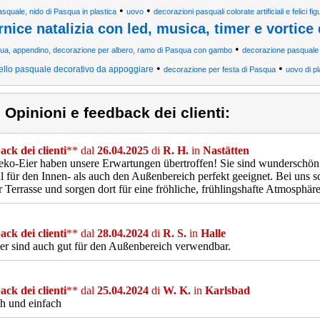
•
•
asquale, nido di Pasqua in plastica
uovo
decorazioni pasquali colorate artificiali e felici 
rnice natalizia con led, musica, timer e vortice
•
ua, appendino, decorazione per albero, ramo di Pasqua con gambo
decorazione pasquale i
•
•
ello pasquale decorativo da appoggiare
decorazione per festa di Pasqua
uovo di pl
) Opinioni e feedback dei clienti:
ck dei clienti
** dal
26.04.2025
di
R. H.
in
Nastätten
ko-Eier haben unsere Erwartungen übertroffen! Sie sind wunderschön ve
 für den Innen- als auch den Außenbereich perfekt geeignet. Bei uns 
r Terrasse und sorgen dort für eine fröhliche, frühlingshafte Atmosph
ck dei clienti
** dal
28.04.2024
di
R. S.
in
Halle
er sind auch gut für den Außenbereich verwendbar.
ck dei clienti
** dal
25.04.2024
di
W. K.
in
Karlsbad
h und einfach