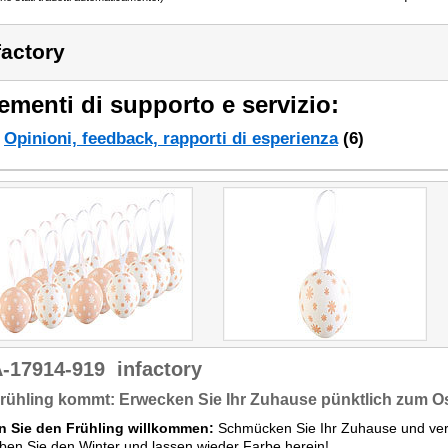
factory
ementi di supporto e servizio:
Opinioni, feedback, rapporti di esperienza
(6)
-17914-919
infactory
rühling kommt: Erwecken Sie Ihr Zuhause pünktlich zum Os
n Sie den Frühling willkommen:
Schmücken Sie Ihr Zuhause und ver
iben Sie den Winter und lassen wieder Farbe herein!