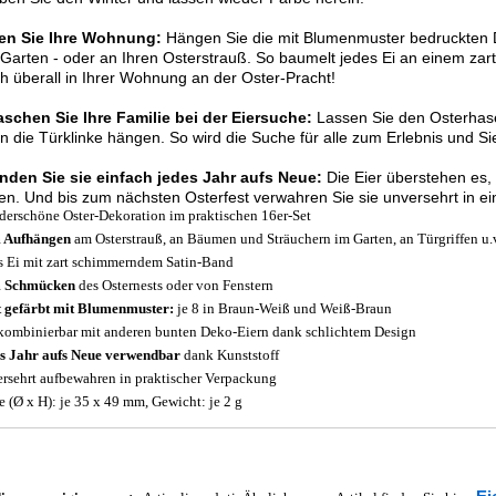
en Sie Ihre Wohnung:
Hängen Sie die mit Blumenmuster bedruckten 
Garten - oder an Ihren Osterstrauß. So baumelt jedes Ei an einem za
ch überall in Ihrer Wohnung an der Oster-Pracht!
aschen Sie Ihre Familie bei der Eiersuche:
Lassen Sie den Osterhase
n die Türklinke hängen. So wird die Suche für alle zum Erlebnis und Si
nden Sie sie einfach jedes Jahr aufs Neue:
Die Eier überstehen es,
en. Und bis zum nächsten Osterfest verwahren Sie sie unversehrt in e
erschöne Oster-Dekoration im praktischen 16er-Set
 Aufhängen
am Osterstrauß, an Bäumen und Sträuchern im Garten, an Türgriffen u.
s Ei mit zart schimmerndem Satin-Band
 Schmücken
des Osternests oder von Fenstern
 gefärbt mit Blumenmuster:
je 8 in Braun-Weiß und Weiß-Braun
kombinierbar mit anderen bunten Deko-Eiern dank schlichtem Design
s Jahr aufs Neue verwendbar
dank Kunststoff
rsehrt aufbewahren in praktischer Verpackung
 (Ø x H): je 35 x 49 mm, Gewicht: je 2 g