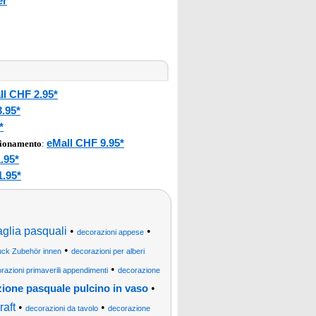
er
ll CHF 2.95*
.95*
*
eMall CHF 9.95*
gionamento
:
.95*
1.95*
paglia pasquali
•
•
decorazioni appese
•
ck Zubehör innen
decorazioni per alberi
•
orazioni primaverili appendimenti
decorazione
•
ione pasquale pulcino in vaso
raft
•
•
decorazioni da tavolo
decorazione