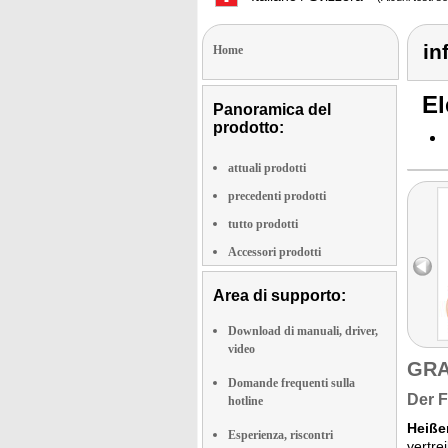
in
Home
El
Panoramica del
prodotto:
attuali prodotti
precedenti prodotti
tutto prodotti
Accessori prodotti
Area di supporto:
Download di manuali, driver,
video
GRA
Domande frequenti sulla
Der F
hotline
Heiße
Esperienza, riscontri
vertre