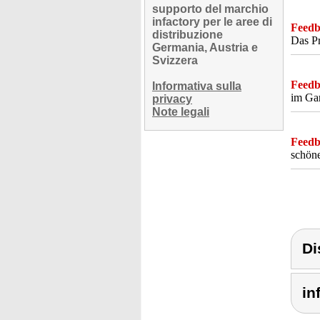
supporto del marchio
infactory per le aree di
Feedba
distribuzione
Das Pr
Germania, Austria e
Svizzera
Feedba
Informativa sulla
im Gar
privacy
Note legali
Feedba
schöne
Di
in