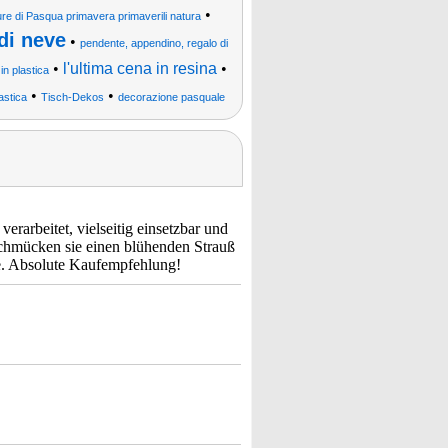
•
figure di Pasqua primavera primaverili natura
 di neve
•
pendente, appendino, regalo di
•
l'ultima cena in resina
•
n plastica
•
•
astica
Tisch-Dekos
decorazione pasquale
rarbeitet, vielseitig einsetzbar und
schmücken sie einen blühenden Strauß
äre. Absolute Kaufempfehlung!