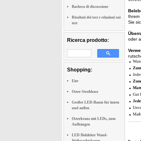
Bacheca di discussione
Beleb
Ihrem 
Risultati dei test e relazioni sui
Sie si
test
Überr
oder a
Ricerca prodotto:
Verwe
rutsch
Wund
Zum
Shopping:
Jede
Eier
Zum
Matt
Oster-Strohhase
Gut 
Jede
Großer LED-Baum für innen
Unve
und außen
Maße
Osterkranz mit LEDs, zum
Aufhängen
LED Holzleiter Wand-
Weihnachtsbaum