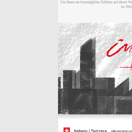
Um Ihnen ein bestmögliches Erlebnis auf dieser We
zu. Inf
Italiano / Svizzera
(Alcuni testi s