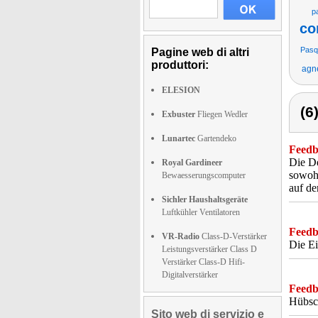
p
co
Pasq
Pagine web di altri
produttori:
agn
ELESION
(6
Exbuster
Fliegen Wedler
Lunartec
Gartendeko
Feedba
Die De
Royal Gardineer
sowohl
Bewaesserungscomputer
auf de
Sichler Haushaltsgeräte
Luftkühler Ventilatoren
Feedba
VR-Radio
Class-D-Verstärker
Die Ei
Leistungsverstärker Class D
Verstärker Class-D Hifi-
Digitalverstärker
Feedba
Hübsc
Sito web di servizio e