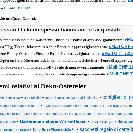
Ei
di approvvigionamento
Articoli scaduti. Ähnliche, neue Artikel finden Sie hier:
PEARL € 0,00*
ia
,00 pro Deko-Osterei.
essori / I clienti spesso hanno anche acquistato:
eMa
rkarten-Bastelset für 5 Karten mit Umschlag •
Fonte di approvvigionamento
:
eMall CHF 3
uhr "Egg-Timer", lebensmittelecht •
Fonte di approvvigionamento
:
eMall CHF 7.95
ene Bunny-Ohren aus Plüsch •
Fonte di approvvigionamento
:
köpfer und Eieröffner aus Edelstahl, für harte und weiche Eier •
Fonte di approvvi
eMall CHF 11
koladen-Gussform Osterei, groß •
Fonte di approvvigionamento
:
eMall CHF 1
koladen-Gussform Osterei, klein •
Fonte di approvvigionamento
:
emi relativi al Deko-Ostereier
•
•
•
coniglietti di 
vo decorativo
appendiabiti
set di decorazioni pasquali in plastica
•
Hängedekorationen Fenster
Zweige wiederverwendbare Accessoires Ostersträuße Schmu
azioni per porte appendini per alberi decorazioni da giardino decorazioni in stile country dec
•
•
•
Batteriebetriebene Winke-Hasen
decoraz
quale uovo
uova di Pasqua
•
•
sacchetti regalo di carta k
Künstliche Blumensträuße
pendiabiti decorativi