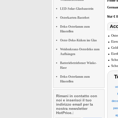
Fonte 
German
LED-Solar-Glasbaustein
Nur € 0
Osterkarten-Bastelset
Acc
Deko-Osterlamm zum
Hinstellen
Oste
Oster-Deko-Küken im Glas
Eier
Gold
Weidenkranz-Osterdeko zum
Eier
Aufhängen
Scho
Batteriebetriebener Winke-
Scho
Hase
T
Deko-Osterlamm zum
Hinstellen
uo
Rimani in contatto con
noi e inserisci il tuo
decor
indirizzo email per la
nostra newsletter
pas
HotPrice.:
ap