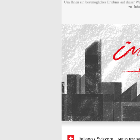
Um Ihnen ein bestmögliches Erlebnis auf dieser We
zu. Inf
Italiano / Svizzera
(Alcuni testi s