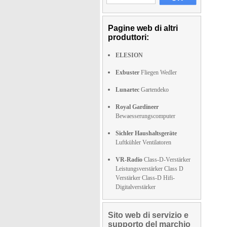
Pagine web di altri
produttori:
ELESION
Exbuster
Fliegen Wedler
Lunartec
Gartendeko
Royal Gardineer
Bewaesserungscomputer
Sichler Haushaltsgeräte
Luftkühler Ventilatoren
VR-Radio
Class-D-Verstärker
Leistungsverstärker Class D
Verstärker Class-D Hifi-
Digitalverstärker
Sito web di servizio e
supporto del marchio