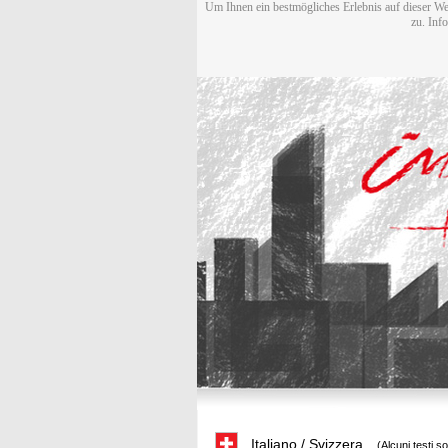
Um Ihnen ein bestmögliches Erlebnis auf dieser We
zu. Inf
Italiano / Svizzera
(Alcuni testi s