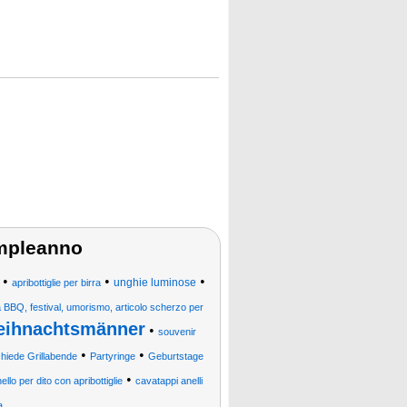
compleanno
•
•
•
unghie luminose
apribottiglie per birra
a BBQ, festival, umorismo, articolo scherzo per
eihnachtsmänner
•
souvenir
•
•
iede Grillabende
Partyringe
Geburtstage
•
ello per dito con apribottiglie
cavatappi anelli
a