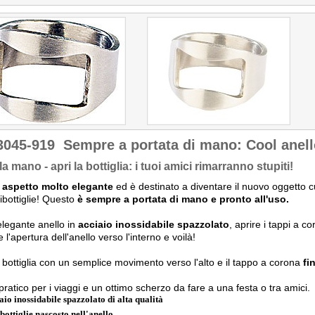
3045-919
Sempre a portata di mano: Cool anello
 la mano - apri la bottiglia: i tuoi amici rimarranno stupiti!
 aspetto molto elegante
ed è destinato a diventare il nuovo oggetto cul
ibottiglie! Questo
è sempre a portata di mano e pronto all'uso.
elegante anello in
acciaio inossidabile spazzolato
, aprire i tappi a c
 l'apertura dell'anello verso l'interno e voilà!
a bottiglia con un semplice movimento verso l'alto e il tappo a corona
fi
pratico per i viaggi e un ottimo scherzo da fare a una festa o tra amici.
aio inossidabile spazzolato di alta qualità
bottiglie nascosto nell'anello