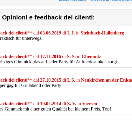
) Opinioni e feedback dei clienti:
ck dei clienti
** dal
03.06.2019
di
I. J.
in
Steinbach-Hallenberg
raktisch für unterwegs.
ck dei clienti
** dal
17.11.2016
di
S. S.
in
Chemnitz
itziges Gimmick, das auf jeder Party für Aufmerksamkeit sorgt
ck dei clienti
** dal
27.10.2015
di
I. S.
in
Neukirchen an der Enkn
per gag für Grillabend oder Party
ck dei clienti
** dal
19.02.2014
di
S. V.
in
Viersen
es Gimmick mit einer guten Qualität bei kleinem Preis, Top!