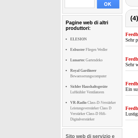
(4
Pagine web di altri
produttori:
Feedba
ELESION
Sehr p
Exbuster
Fliegen Wedler
Feedba
Lunartec
Gartendeko
Sehr w
Royal Gardineer
Bewaesserungscomputer
Feedba
Sichler Haushaltsgeräte
Ein su
Luftkühler Ventilatoren
VR-Radio
Class-D-Verstärker
Feedba
Leistungsverstärker Class D
Lustig
Verstärker Class-D Hifi-
Digitalverstärker
Sito web di servizio e