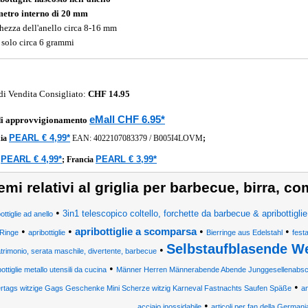
etro interno di 20 mm
hezza dell'anello circa 8-16 mm
 solo circa 6 grammi
di Vendita Consigliato:
CHF 14.95
eMall CHF 6.95*
di approvvigionamento
PEARL € 4,99*
ia
EAN:
4022107083379
/
B005I4LOVM
;
PEARL € 4,99*
PEARL € 3,99*
a
;
Francia
emi relativi al griglia per barbecue, birra, 
•
3in1 telescopico coltello, forchette da barbecue & apribottiglie
ottiglie ad anello
•
•
•
•
apribottiglie a scomparsa
Ringe
apribottiglie
Bierringe aus Edelstahl
fest
Selbstaufblasende W
•
trimonio, serata maschile, divertente, barbecue
•
bottiglie metallo utensili da cucina
Männer Herren Männerabende Abende Junggesellenabsch
•
ertags witzige Gags Geschenke Mini Scherze witzig Karneval Fastnachts Saufen Späße
an
•
acciaio inossidabile
articoli per fan della Germani