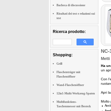
Bacheca di discussione
Risultati dei test e relazioni sui
test
Ricerca prodotto:
NC-
Shopping:
Metti
Grill
Ha un
un apr
Flaschenträger mit
Flaschenöffner
Con l'
ruotare
Wand-Flaschenöffner
Apri l
12in1-Multi-Werkzeug-Spaten
Molto 
Multifunktions-
Acci
Taschenmesser mit Besteck
Apri