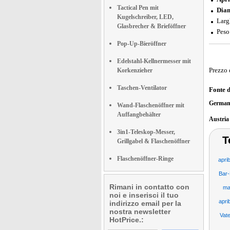
Tactical Pen mit
Diam
Kugelschreiber, LED,
Larg
Glasbrecher & Brieföffner
Peso
Pop-Up-Bieröffner
Edelstahl-Kellnermesser mit
Prezzo 
Korkenzieher
Taschen-Ventilator
Fonte 
German
Wand-Flaschenöffner mit
Auffangbehälter
Austri
3in1-Teleskop-Messer,
T
Grillgabel & Flaschenöffner
Flaschenöffner-Ringe
aprib
Bar-
Rimani in contatto con
ma
noi e inserisci il tuo
apri
indirizzo email per la
nostra newsletter
Vat
HotPrice.: