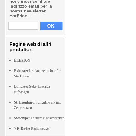
noi e inserisci il tuo
indirizzo email per la
nostra newsletter
HotPrice.:
Pagine web di altri
produttori:
ELESION
Exbuster
Insektenvernichter für
Steckdosen
Lunartec
Solar Laternen
aufhängen
St. Leonhard
Funkuhrwerk mit
Zeigersätzen
Sweetypet
Faltbare Planschbecken
VR-Radio
Radiowecker