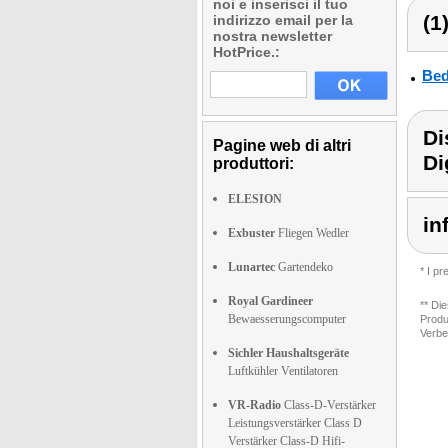
noi e inserisci il tuo
(1
indirizzo email per la
nostra newsletter
HotPrice.:
Bed
Di
Pagine web di altri
Di
produttori:
ELESION
in
Exbuster
Fliegen Wedler
Lunartec
Gartendeko
* I p
Royal Gardineer
** Di
Bewaesserungscomputer
Produ
Verbe
Sichler Haushaltsgeräte
Luftkühler Ventilatoren
VR-Radio
Class-D-Verstärker
Leistungsverstärker Class D
Verstärker Class-D Hifi-