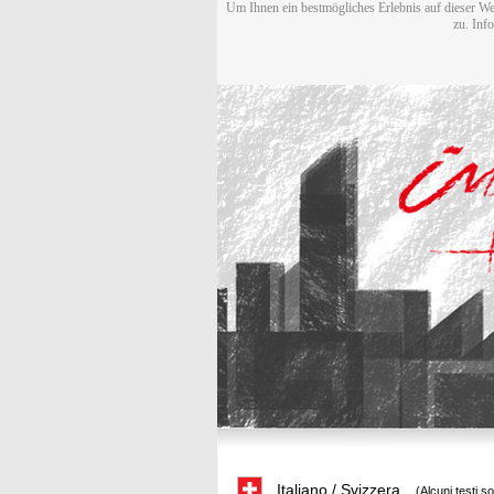
Um Ihnen ein bestmögliches Erlebnis auf dieser We
zu. Inf
Italiano / Svizzera
(Alcuni testi s