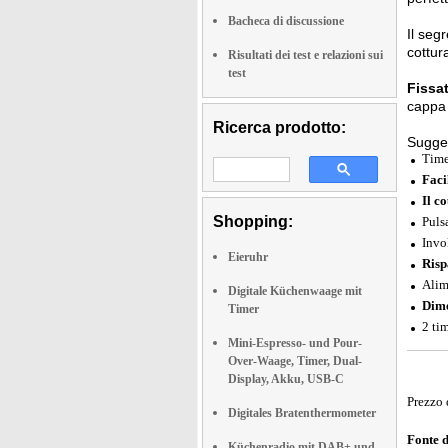
Bacheca di discussione
Il seg
cottur
Risultati dei test e relazioni sui
test
Fissa
cappa 
Ricerca prodotto:
Sugge
Time
Faci
Il c
Shopping:
Puls
Invol
Eieruhr
Risp
Alim
Digitale Küchenwaage mit
Dime
Timer
2 ti
Mini-Espresso- und Pour-
Over-Waage, Timer, Dual-
Display, Akku, USB-C
Prezzo 
Digitales Bratenthermometer
Fonte 
Küchenradio mit DAB+ und