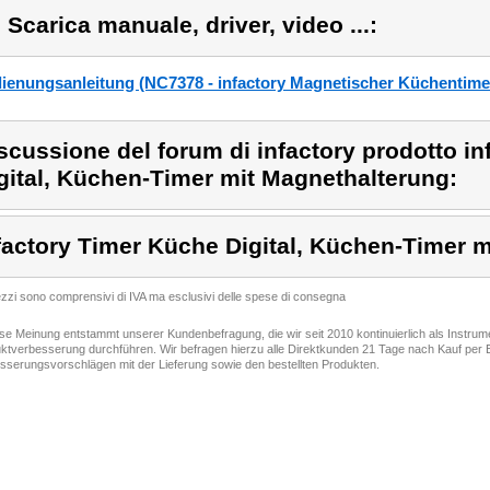
) Scarica manuale, driver, video ...:
ienungsanleitung (NC7378 - infactory Magnetischer Küchentime
scussione del forum di infactory prodotto i
gital, Küchen-Timer mit Magnethalterung:
factory Timer Küche Digital, Küchen-Timer 
rezzi sono comprensivi di IVA ma esclusivi delle spese di consegna
ese Meinung entstammt unserer Kundenbefragung, die wir seit 2010 kontinuierlich als Instru
ktverbesserung durchführen. Wir befragen hierzu alle Direktkunden 21 Tage nach Kauf per E
sserungsvorschlägen mit der Lieferung sowie den bestellten Produkten.