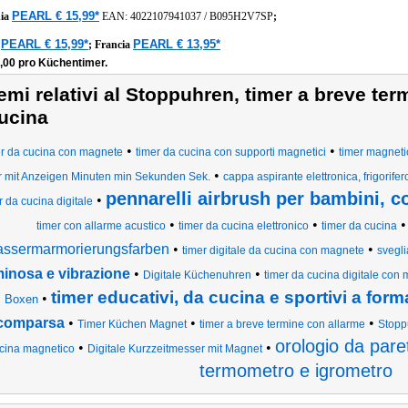
PEARL € 15,99*
ia
EAN:
4022107941037
/
B095H2V7SP
;
PEARL € 15,99*
PEARL € 13,95*
a
;
Francia
8,00 pro Küchentimer.
emi relativi al Stoppuhren, timer a breve ter
ucina
•
•
er da cucina con magnete
timer da cucina con supporti magnetici
timer magneti
•
r mit Anzeigen Minuten min Sekunden Sek.
cappa aspirante elettronica, frigorife
pennarelli airbrush per bambini, co
•
r da cucina digitale
•
•
timer con allarme acustico
timer da cucina elettronico
timer da cucina
ssermarmorierungsfarben
•
•
timer digitale da cucina con magnete
svegl
minosa e vibrazione
•
•
Digitale Küchenuhren
timer da cucina digitale con
timer educativi, da cucina e sportivi a for
•
Boxen
comparsa
•
•
•
Timer Küchen Magnet
timer a breve termine con allarme
Stopp
orologio da pare
•
•
cina magnetico
Digitale Kurzzeitmesser mit Magnet
termometro e igrometro