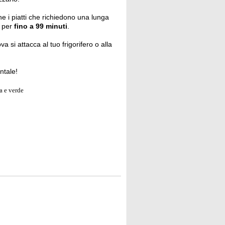
e i piatti che richiedono una lunga
o per
fino a 99 minuti
.
ova si attacca al tuo frigorifero o alla
ntale!
a e verde