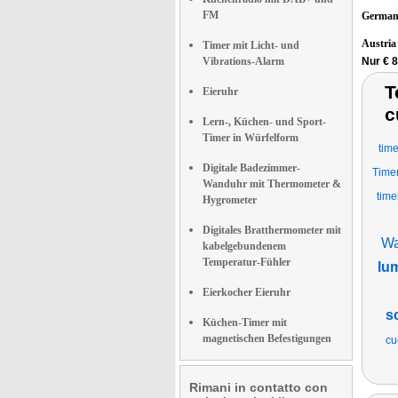
FM
German
Austri
Timer mit Licht- und
Vibrations-Alarm
Nur € 
T
Eieruhr
c
Lern-, Küchen- und Sport-
Timer in Würfelform
tim
Digitale Badezimmer-
Time
Wanduhr mit Thermometer &
time
Hygrometer
Digitales Bratthermometer mit
Wa
kabelgebundenem
Temperatur-Fühler
lu
Eierkocher Eieruhr
s
Küchen-Timer mit
magnetischen Befestigungen
cu
Rimani in contatto con