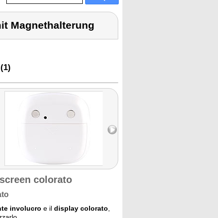
mit Magnethalterung
(1)
screen colorato
ato
te involucro
e il
display colorato
,
zzarlo.