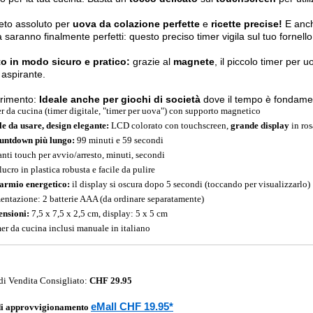
reto assoluto per
uova da colazione perfette
e
ricette precise!
E anch
a saranno finalmente perfetti: questo preciso timer vigila sul tuo fornell
to in modo sicuro e pratico:
grazie al
magnete
, il piccolo timer per u
aspirante.
rimento:
Ideale anche per giochi di società
dove il tempo è fondame
r da cucina (timer digitale, "timer per uova") con supporto magnetico
le da usare, design elegante:
LCD colorato con touchscreen,
grande display
in ros
ountdown più lungo:
99 minuti e 59 secondi
anti touch per avvio/arresto, minuti, secondi
ucro in plastica robusta e facile da pulire
armio energetico:
il display si oscura dopo 5 secondi (toccando per visualizzarlo)
entazione: 2 batterie AAA (da ordinare separatamente)
nsioni:
7,5 x 7,5 x 2,5 cm, display: 5 x 5 cm
mer da cucina inclusi manuale in italiano
di Vendita Consigliato:
CHF 29.95
eMall CHF 19.95*
di approvvigionamento