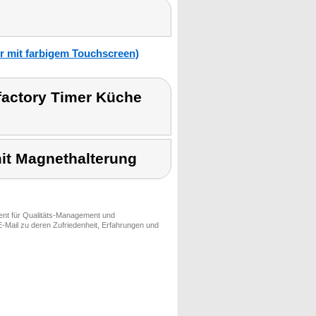
r mit farbigem Touchscreen)
nfactory Timer Küche
mit Magnethalterung
ment für Qualitäts-Management und
-Mail zu deren Zufriedenheit, Erfahrungen und