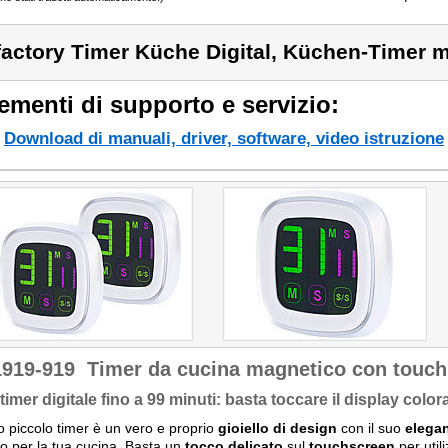
factory Timer Küche Digital, Küchen-Timer 
ementi di supporto e servizio:
Download di manuali, driver, software, video istruzione
1919-919
Timer da cucina magnetico con touch
o timer digitale fino a 99 minuti: basta toccare il display color
 piccolo timer è un vero e proprio
gioiello di design
con il suo
elegan
to per la tua cucina. Basta un
tocco delicato
sul
touchscreen
per utili