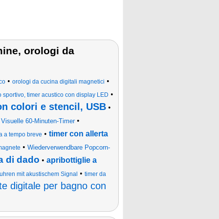
mine, orologi da
•
•
co
orologi da cucina digitali magnetici
•
ro sportivo, timer acustico con display LED
n colori e stencil, USB
•
•
•
Visuelle 60-Minuten-Timer
•
timer con allerta
ia a tempo breve
•
Wiederverwendbare Popcorn-
 magnete
ma di dado
•
apribottiglie a
•
uhren mit akustischem Signal
timer da
te digitale per bagno con