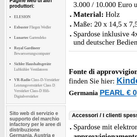
Pagine web di altri
3.000 / 10.000 Euro 
produttori:
Material:
Holz
ELESION
Maße: 20 x 14,5 x 7,
Exbuster
Fliegen Wedler
Spardose inklusive 4
Lunartec
Gartendeko
und deutscher Bedie
Royal Gardineer
Bewaesserungscomputer
Sichler Haushaltsgeräte
Luftkühler Ventilatoren
Fonte di approvvigi
Kind
finden Sie hier:
VR-Radio
Class-D-Verstärker
Leistungsverstärker Class D
Verstärker Class-D Hifi-
PEARL € 0
Germania
Digitalverstärker
Sito web di servizio e
Accessori / I clienti sp
supporto del marchio
infactory per le aree di
Spardose mit elektr
distribuzione
approvvigionament
Germania, Austria e