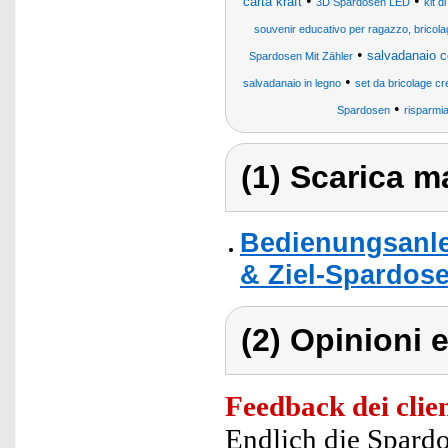
•
•
carta kraft
3D Spardosen LED
kit 
souvenir educativo per ragazzo, bricolage
•
salvadanaio 
Spardosen Mit Zähler
•
salvadanaio in legno
set da bricolage cr
•
Spardosen
risparmia
(1) Scarica ma
Bedienungsanlei
& Ziel-Spardose
(2) Opinioni e
Feedback dei clien
Endlich die Spardo