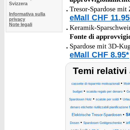
Svizzera
Tresor-Spardose mit 
Informativa sulla
eMall CHF 11.95
privacy
Note legali
Keramik-Sparschwein 
Fonte di approvvig
Spardose mit 3D-Kug
eMall CHF 8.95*
Temi relativ
•
cassette di risparmio motivazionali
Moti
•
•
budget
scatola regalo per denaro
Ge
•
•
Spardosen Holz
scatole per soldi
Urla
denaro etichette riutilizzabili pianificazion
s
•
Elektrische Tresor-Spardosen
•
•
ar
Dosen
Spardosen Geldgeschenke