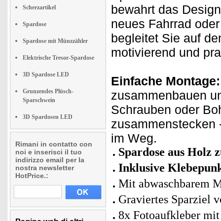
bewahrt das Design
Scherzartikel
neues Fahrrad oder
Spardose
begleitet Sie auf de
Spardose mit Münzzähler
motivierend und pra
Elektrische Tresor-Spardose
3D Spardose LED
Einfache Montage
Grunzendes Plüsch-
zusammenbauen und 
Sparschwein
Schrauben oder Bohr
3D Spardosen LED
zusammenstecken - 
im Weg.
Rimani in contatto con
Spardose aus Holz 
noi e inserisci il tuo
indirizzo email per la
Inklusive Klebepun
nostra newsletter
HotPrice.:
Mit abwaschbarem Ma
Graviertes Sparziel 
8x Fotoaufkleber mit 