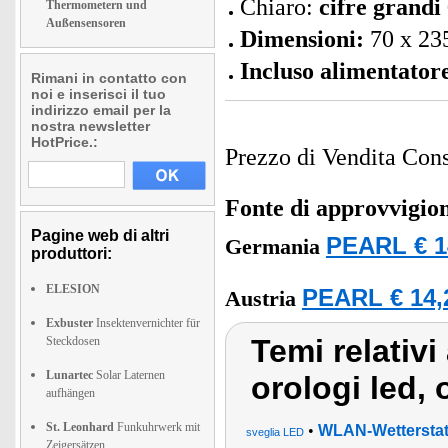
Chiaro:
cifre grand
Thermometern und
Außensensoren
Dimensioni:
70 x 23
Incluso alimentatore
Rimani in contatto con
noi e inserisci il tuo
indirizzo email per la
nostra newsletter
HotPrice.:
Prezzo di Vendita Cons
Fonte di approvvigi
Pagine web di altri
PEARL € 1
Germania
produttori:
ELESION
PEARL € 14,
Austria
Exbuster
Insektenvernichter für
Temi relativi
Steckdosen
Lunartec
Solar Laternen
orologi led, 
aufhängen
St. Leonhard
Funkuhrwerk mit
•
WLAN-Wetterstat
sveglia LED
Zeigersätzen