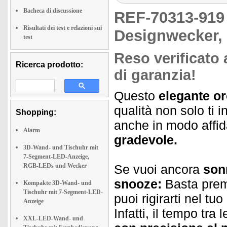
Bacheca di discussione
REF-70313-91
Risultati dei test e relazioni sui
Designwecker,
test
Reso verificato 
Ricerca prodotto:
di garanzia!
Questo
elegante or
qualità non solo ti 
Shopping:
anche in modo affi
Alarm
gradevole.
3D-Wand- und Tischuhr mit
7-Segment-LED-Anzeige,
RGB-LEDs und Wecker
Se vuoi ancora
son
snooze:
Basta preme
Kompakte 3D-Wand- und
Tischuhr mit 7-Segment-LED-
puoi rigirarti nel tu
Anzeige
Infatti, il tempo tra 
XXL-LED-Wand- und