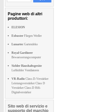
Pagine web di altri
produttori:
ELESION
Exbuster
Fliegen Wedler
Lunartec
Gartendeko
Royal Gardineer
Bewaesserungscomputer
Sichler Haushaltsgeräte
Luftkühler Ventilatoren
VR-Radio
Class-D-Verstärker
Leistungsverstärker Class D
Verstärker Class-D Hifi-
Digitalverstärker
Sito web di servizio e
supporto del marchio