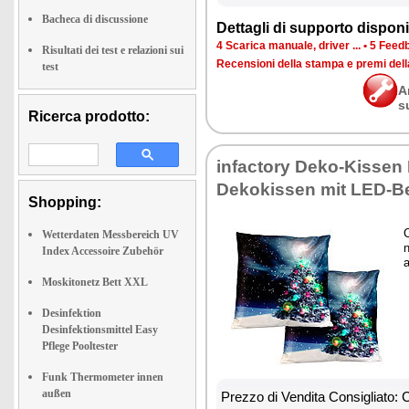
Bacheca di discussione
Dettagli di supporto disponib
4 Scarica manuale, driver ...
•
5 Feedb
Risultati dei test e relazioni sui
Recensioni della stampa e premi del
test
A
s
Ricerca prodotto:
infactory Deko-Kissen
Dekokissen mit LED-B
Shopping:
Wetterdaten Messbereich UV
n
Index Accessoire Zubehör
a
Moskitonetz Bett XXL
Desinfektion
Desinfektionsmittel Easy
Pflege Pooltester
Funk Thermometer innen
außen
Prezzo di Vendita Consigliato: