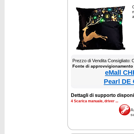
n
a
Prezzo di Vendita Consigliato:
Fonte di approvvigionamento 
eMall CH
Pearl DE 
Dettagli di supporto disponib
4 Scarica manuale, driver ...
A
s