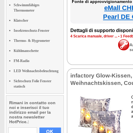
Fonte di approvvigionamento 
Schwimmfähiges
eMall CH
Thermometer
Pearl DE 
Klatscher
Dettagli di supporto disponib
Insektenschutz-Fenster
4 Scarica manuale, driver ...
•
1 Feedb
Thermo- & Hygrometer
A
s
Kühlmanschette
FM-Radio
LED Weihnachtsbeleuchtung
infactory Glow-Kissen,
Sichtschutz Folie Fenster
Weihnachtskissen, Co
statisch
n
Rimani in contatto con
d
noi e inserisci il tuo
a
indirizzo email per la
a
nostra newsletter
HotPrice.: