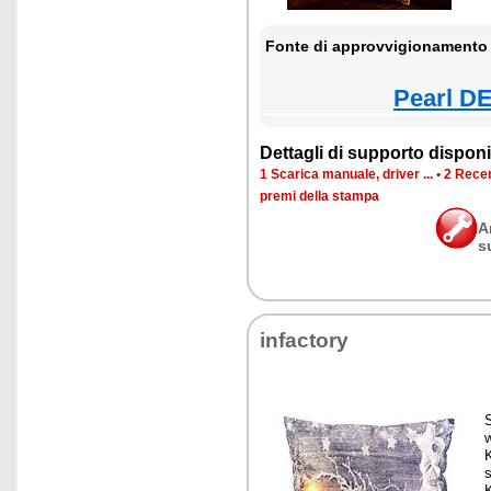
Fonte di approvvigionamento 
Pearl DE
Dettagli di supporto disponib
1 Scarica manuale, driver ...
•
2 Recen
premi della stampa
A
s
infactory
S
s