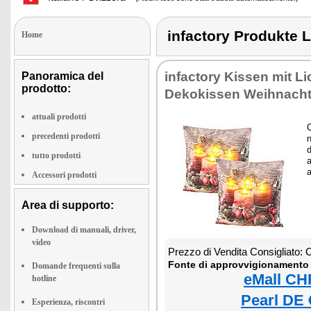
infactory Produkt
Home
infactory Kissen mit Li
Panoramica del
prodotto:
Dekokissen Weihnach
attuali prodotti
precedenti prodotti
n
d
tutto prodotti
a
a
Accessori prodotti
Area di supporto:
Download di manuali, driver,
video
Prezzo di Vendita Consigliato:
Fonte di approvvigionamento 
Domande frequenti sulla
eMall CH
hotline
Pearl DE 
Esperienza, riscontri