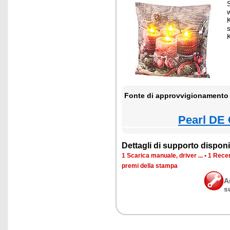
S
s
Fonte di approvvigionamento 
Pearl DE 
Dettagli di supporto disponib
1 Scarica manuale, driver ...
•
1 Recen
premi della stampa
A
s