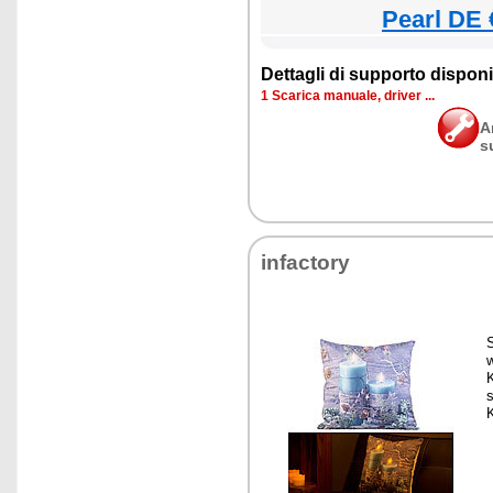
Pearl DE 
Dettagli di supporto disponib
1 Scarica manuale, driver ...
A
s
infactory
S
s