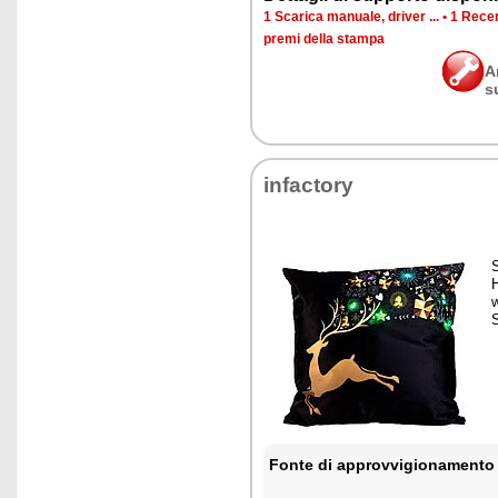
1 Scarica manuale, driver ...
•
1 Recen
premi della stampa
A
s
infactory
Fonte di approvvigionamento 