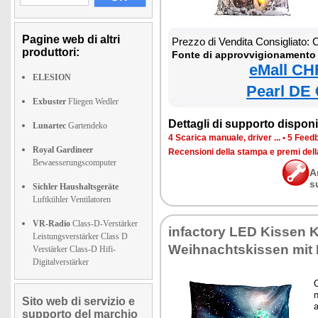
Pagine web di altri
Prezzo di Vendita Consigliato:
produttori:
Fonte di approvvigionamento 
eMall CH
ELESION
Pearl DE 
Exbuster
Fliegen Wedler
Dettagli di supporto disponib
Lunartec
Gartendeko
4 Scarica manuale, driver ...
•
5 Feedb
Royal Gardineer
Recensioni della stampa e premi del
Bewaesserungscomputer
A
s
Sichler Haushaltsgeräte
Luftkühler Ventilatoren
VR-Radio
Class-D-Verstärker
infactory LED Kissen K
Leistungsverstärker Class D
Weihnachtskissen mit
Verstärker Class-D Hifi-
Digitalverstärker
n
Sito web di servizio e
a
supporto del marchio