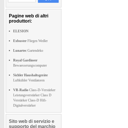
Pagine web di altri
produttori:
ELESION
Exbuster
Fliegen Wedler
Lunartec
Gartendeko
Royal Gardineer
Bewaesserungscomputer
Sichler Haushaltsgeräte
Luftkühler Ventilatoren
VR-Radio
Class-D-Verstärker
Leistungsverstärker Class D
Verstärker Class-D Hifi-
Digitalverstärker
Sito web di servizio e
supporto del marchio