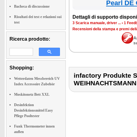
Pearl DE 
Bacheca di discussione
Dettagli di supporto disponib
Risultati dei test e relazioni sui
test
3 Scarica manuale, driver ...
•
1 Feedb
Recensioni della stampa e premi del
A
Ricerca prodotto:
s
Shopping:
infactory Produk
Wetterdaten Messbereich UV
WEIHNACHTSMANN
Index Accessoire Zubehör
Moskitonetz Bett XXL
Desinfektion
Desinfektionsmittel Easy
Pflege Pooltester
Funk Thermometer innen
außen