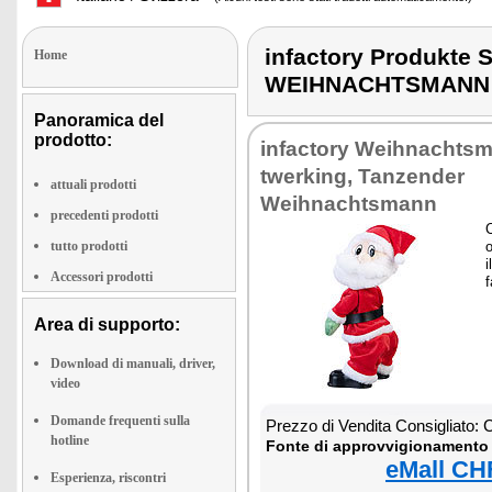
infactory Produk
Home
WEIHNACHTSMANN
Panoramica del
prodotto:
infactory Weihnachts
twerking, Tanzender
attuali prodotti
Weihnachtsmann
precedenti prodotti
tutto prodotti
o
i
Accessori prodotti
f
Area di supporto:
Download di manuali, driver,
video
Domande frequenti sulla
Prezzo di Vendita Consigliato:
hotline
Fonte di approvvigionamento 
eMall CH
Esperienza, riscontri