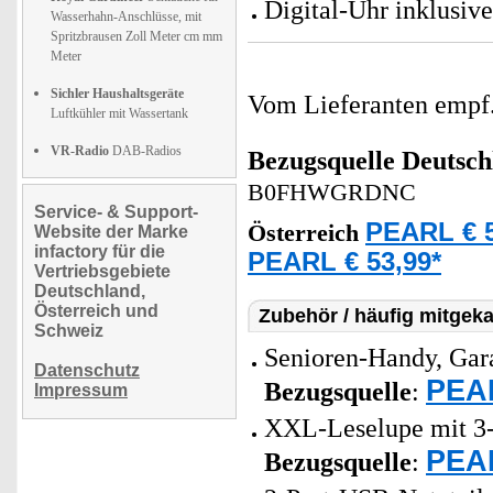
Digital-Uhr inklusiv
Wasserhahn-Anschlüsse, mit
Spritzbrausen Zoll Meter cm mm
Meter
Sichler Haushaltsgeräte
Vom Lieferanten emp
Luftkühler mit Wassertank
VR-Radio
DAB-Radios
Bezugsquelle
Deutsch
B0FHWGRDNC
Service- & Support-
PEARL € 5
Österreich
Website der Marke
infactory für die
PEARL € 53,99*
Vertriebsgebiete
Deutschland,
Österreich und
Zubehör / häufig mitgeka
Schweiz
Senioren-Handy, Gar
Datenschutz
PEAR
Bezugsquelle
:
Impressum
XXL-Leselupe mit 3-
PEAR
Bezugsquelle
: