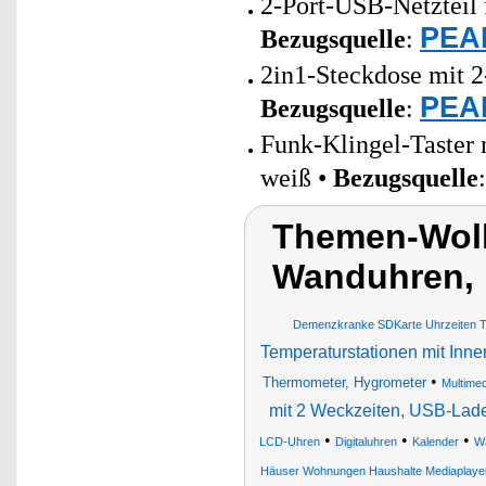
2-Port-USB-Netzteil 
PEAR
Bezugsquelle
:
2in1-Steckdose mit 2
PEAR
Bezugsquelle
:
Funk-Klingel-Taster 
weiß •
Bezugsquelle
Themen-Wolk
Wanduhren,
Demenzkranke SDKarte Uhrzeiten Te
Temperaturstationen mit Inn
•
Thermometer, Hygrometer
Multime
mit 2 Weckzeiten, USB-Lad
•
•
•
LCD-Uhren
Digitaluhren
Kalender
Wa
Häuser Wohnungen Haushalte Mediaplaye