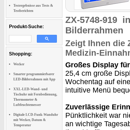
Testergebnisse aus Tests &
Testberichten
ZX-5748-919
i
Produkt-Suche:
Bilderrahmen
Zeigt Ihnen die 
Medizin-Einnah
Shopping:
Großes Display für
Wecker
25,4 cm große Displ
Smarter programmierbarer
LED-Bilderrahmen mit App
Wochentag auf einen
intuitive Menü bequ
XXL-LED-Wand- und
Tischuhr mit Fernbedienung,
Thermometer &
Luftfeuchtemesser
Zuverlässige Erinn
Pünktlichkeit war ni
Digitale LCD-Funk-Wanduhr
mit Wecker, Datum &
an wichtige Tagesa
Temperatur