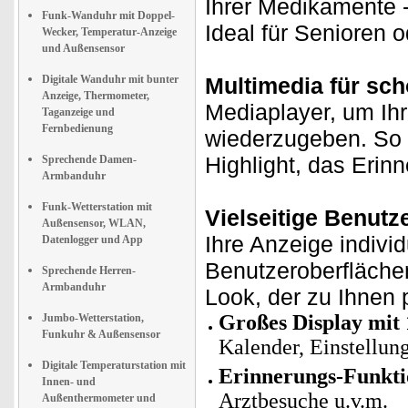
Ihrer Medikamente -
Funk-Wanduhr mit Doppel-
Ideal für Senioren
Wecker, Temperatur-Anzeige
und Außensensor
Digitale Wanduhr mit bunter
Multimedia für sc
Anzeige, Thermometer,
Mediaplayer, um Ihr
Taganzeige und
Fernbedienung
wiederzugeben. So 
Highlight, das Erin
Sprechende Damen-
Armbanduhr
Funk-Wetterstation mit
Vielseitige Benutze
Außensensor, WLAN,
Ihre Anzeige indivi
Datenlogger und App
Benutzeroberflächen
Sprechende Herren-
Armbanduhr
Look, der zu Ihnen 
Großes Display mit 
Jumbo-Wetterstation,
Funkuhr & Außensensor
Kalender, Einstellun
Digitale Temperaturstation mit
Erinnerungs-Funkti
Innen- und
Arztbesuche u.v.m.
Außenthermometer und