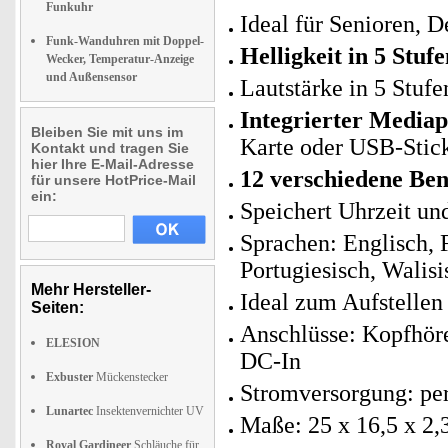
Funkuhr
Ideal für Senioren,
Funk-Wanduhren mit Doppel-
Helligkeit in 5 Stu
Wecker, Temperatur-Anzeige
und Außensensor
Lautstärke in 5 Stufe
Integrierter Mediap
Bleiben Sie mit uns im
Karte oder USB-Stic
Kontakt und tragen Sie
hier Ihre E-Mail-Adresse
12 verschiedene Ben
für unsere HotPrice-Mail
ein:
Speichert Uhrzeit un
Sprachen: Englisch, F
Portugiesisch, Walisi
Mehr Hersteller-
Ideal zum Aufstelle
Seiten:
Anschlüsse: Kopfhör
ELESION
DC-In
Exbuster
Mückenstecker
Stromversorgung: per
Lunartec
Insektenvernichter UV
Maße: 25 x 16,5 x 2,
Royal Gardineer
Schläuche für