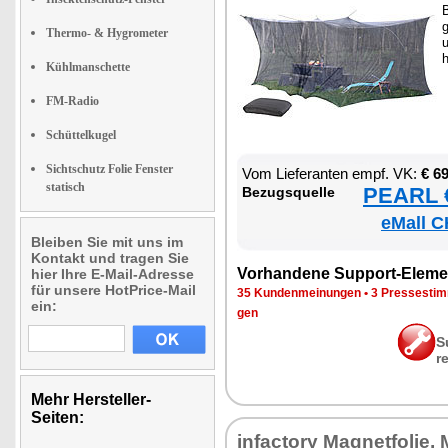
B
g
Thermo- & Hygrometer
u
h
Kühlmanschette
FM-Radio
Schüttelkugel
Sichtschutz Folie Fenster
Vom Lie­fe­ran­ten empf. VK:
€ 6
statisch
PEARL €
Be­zugs­quel­le
eMall C
Bleiben Sie mit uns im
Kontakt und tragen Sie
Vor­han­de­ne Sup­port-Ele­me
hier Ihre E-Mail-Adresse
für unsere HotPrice-Mail
35 Kun­den­mei­nun­gen
•
3 Pres­se­sti
ein:
gen
S
r
Mehr Hersteller-
Seiten:
in­fac­to­ry Ma­gnet­fo­lie,