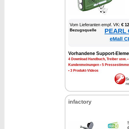
Vom Lie­fe­ran­ten empf. VK:
€ 1
PEARL €
Be­zugs­quel­le
eMall C
Vor­han­de­ne Sup­port-Ele­me
4 Down­load Hand­buch, Trei­ber usw.
Kun­den­mei­nun­gen
•
5 Pres­se­stim­m
•
3 Pro­dukt-Vi­de­os
S
r
in­fac­to­ry
S
d