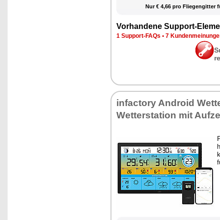
Nur € 4,66 pro Flie­gen­git­ter f
Vor­han­de­ne Sup­port-Ele­me
1 Sup­port-FAQs
•
7 Kun­den­mei­nun­g
S
r
in­fac­to­ry An­dro­id Wet­te
Wet­ter­sta­ti­on mit Auf­
P
h
k
f