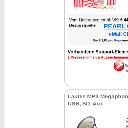
Vom Lie­fe­ran­ten empf. VK:
€ 4
PEARL €
Be­zugs­quel­le
eMall C
Nur € 2,83 pro Pop­corn
Vor­han­de­ne Sup­port-Ele­me
1 Pres­se­stim­men & Aus­zeich­nun­gen
S
r
Lau­tes MP3-Me­ga­phon
USB, SD, Aux
3
b
R