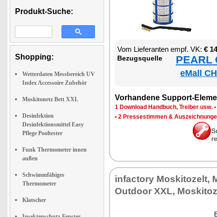
Produkt-Suche:
Vom Lie­fe­ran­ten empf. VK:
€ 1
Shopping:
PEARL €
Be­zugs­quel­le
eMall CH
Wetterdaten Messbereich UV
Index Accessoire Zubehör
Vor­han­de­ne Sup­port-Ele­me
Moskitonetz Bett XXL
1 Down­load Hand­buch, Trei­ber usw.
Desinfektion
•
2 Pres­se­stim­men & Aus­zeich­nun­g
Desinfektionsmittel Easy
S
Pflege Pooltester
r
Funk Thermometer innen
außen
Schwimmfähiges
in­fac­to­ry Mos­ki­to­zelt,
Thermometer
Out­door XXL, Mos­ki­to­
Klatscher
E
Insektenschutz-Fenster