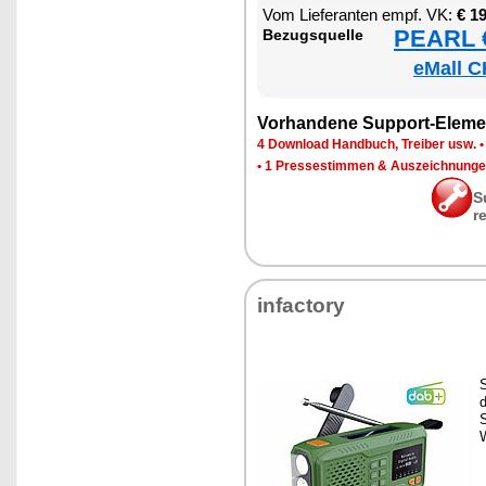
Vom Lie­fe­ran­ten empf. VK:
€ 1
PEARL €
Be­zugs­quel­le
eMall C
Vor­han­de­ne Sup­port-Ele­me
4 Down­load Hand­buch, Trei­ber usw.
•
1 Pres­se­stim­men & Aus­zeich­nun­g
S
r
in­fac­to­ry
S
d
S
W