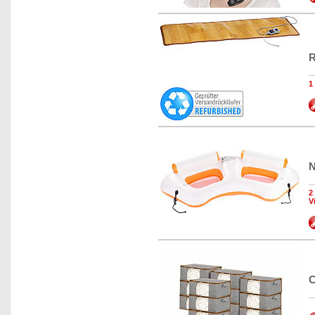
R
1
N
2
V
C