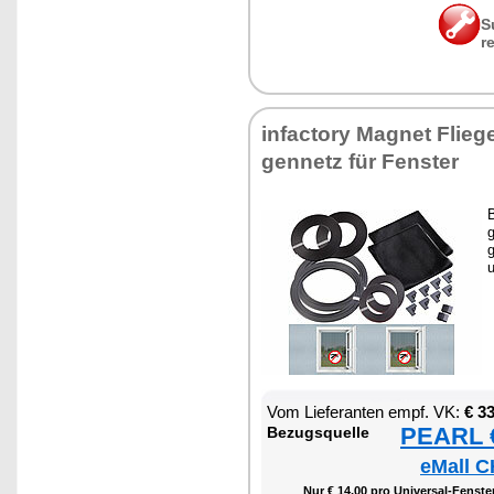
S
r
in­fac­to­ry Ma­gnet Flie­ge
gen­netz für Fens­ter
B
g
g
u
Vom Lie­fe­ran­ten empf. VK:
€ 3
PEARL €
Be­zugs­quel­le
eMall C
Nur € 14,00 pro Uni­ver­sal-Fens­ter-