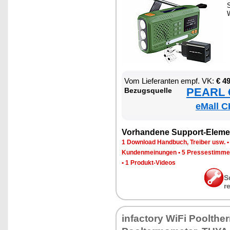
S
W
Vom Lie­fe­ran­ten empf. VK:
€ 4
PEARL €
Be­zugs­quel­le
eMall C
Vor­han­de­ne Sup­port-Ele­me
1 Down­load Hand­buch, Trei­ber usw.
Kun­den­mei­nun­gen
•
5 Pres­se­stim­m
•
1 Pro­dukt-Vi­de­os
S
r
in­fac­to­ry Wi­Fi Poolther