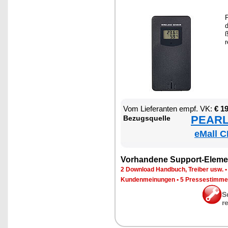
P
d
ß
r
Vom Lie­fe­ran­ten empf. VK:
€ 1
PEARL 
Be­zugs­quel­le
eMall C
Vor­han­de­ne Sup­port-Ele­me
2 Down­load Hand­buch, Trei­ber usw.
Kun­den­mei­nun­gen
•
5 Pres­se­stim­m
S
r