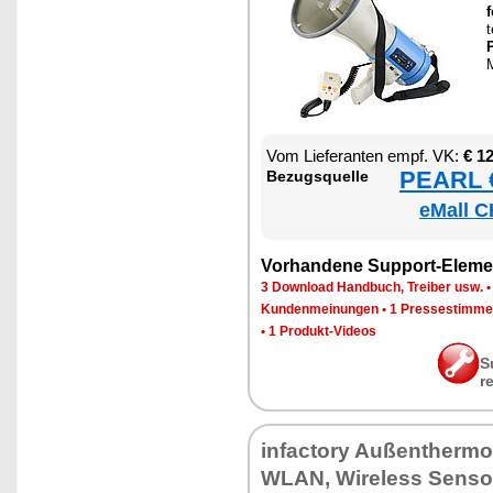
t
P
M
Vom Lie­fe­ran­ten empf. VK:
€ 1
PEARL €
Be­zugs­quel­le
eMall C
Vor­han­de­ne Sup­port-Ele­me
3 Down­load Hand­buch, Trei­ber usw.
Kun­den­mei­nun­gen
•
1 Pres­se­stim­m
•
1 Pro­dukt-Vi­de­os
S
r
in­fac­to­ry Au­ßen­ther­mo
WLAN, Wire­less Sen­so