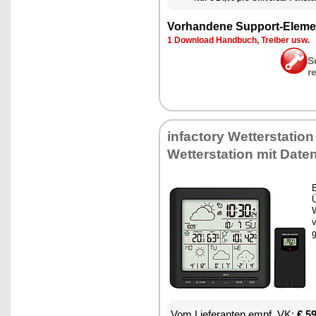
Vor­han­de­ne Sup­port-Ele­me
1 Down­load Hand­buch, Trei­ber usw.
S
r
in­fac­to­ry Wet­ter­sta­ti­o
Wet­ter­sta­ti­on mit Da­te
B
Ü
W
v
Vom Lie­fe­ran­ten empf. VK:
€ 5