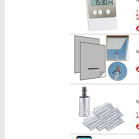
7
K
V
N
N
1
A