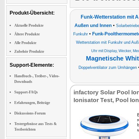
Produkt-Übersicht:
Funk-Wetterstation mit
•
Außen und Innen
Aktuelle Produkte
Solarbetrieb
•
Funk-Poolthermomet
Funkuhr
Ältere Produkte
Wetterstation mit Funkuhr und Au
Alle Produkte
Uhr mit Display, Wecker, Me
Zubehör Produkte
Magnetische Whit
Support-Elemente:
Doppelventilator zum Umhängen
Handbuch-, Treiber-, Video-
Downloads
in­fac­to­ry So­lar Pool Io­
Support-FAQs
Io­ni­sa­tor Test, Pool Io­ni
Erfahrungen, Beiträge
Diskussions-Forum
B
r
Testergebnisse aus Tests &
b
Testberichten