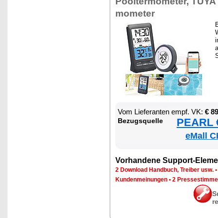
Pool­ter­mo­me­ter, TU­Y
mo­me­ter
B
W
i
S
Vom Lie­fe­ran­ten empf. VK:
€ 8
PEARL €
Be­zugs­quel­le
eMall C
Vor­han­de­ne Sup­port-Ele­me
2 Down­load Hand­buch, Trei­ber usw.
Kun­den­mei­nun­gen
•
2 Pres­se­stim­m
S
r