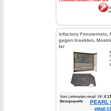
1 Down­load Hand­buch, Trei­ber usw.
S
r
in­fac­to­ry Fen­ster­netz,
ge­gen In­sek­ten, Mos­ki
ter
K
c
Vom Lie­fe­ran­ten empf. VK:
€ 1
PEARL €
Be­zugs­quel­le
eMall C