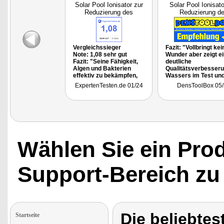
Solar Pool Ionisator zur
Solar Pool Ionisato
Reduzierung des
Reduzierung d
Chlorbeda
Chlorbeda
Vergleichssieger
Fazit: "Vollbringt kei
Note: 1,08 sehr gut
Wunder aber zeigt e
Fazit: "Seine Fähigkeit,
deutliche
Algen und Bakterien
Qualitätsverbesser
effektiv zu bekämpfen,
Wassers im Test un
verbesserte die
mit deutlich weniger
ExpertenTesten.de 01/24
DensToolBox 05/
Wasseroualität meines
Chemie und Chlor."
Pools erheblich.
Besonders
hervorzuheben ist die
Reduzierung des
Chiorbedarfs um bis zu
85%, was nicht nur Geld
spart. sonder
Wählen Sie ein Pro
auch die Haut schont."
Support-Bereich zu
Die beliebtes
Startseite