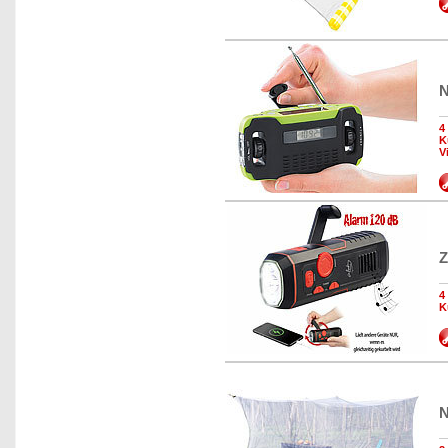
N
4
K
V
Z
4
K
N