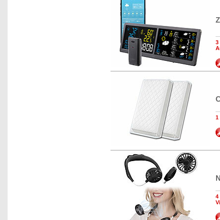
Z
3
A
C
1
N
4
V