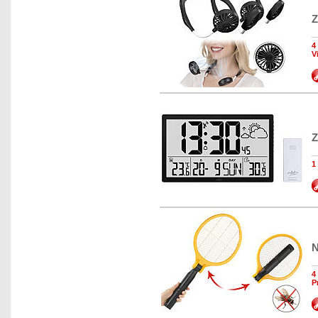
Z
4
V
Z
1
N
4
P