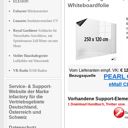
ELESION
Whi­te­board­fo­lie
Exbuster
Mückenstecker
M
Lunartec
Insektenvernichter UV
t
c
Royal Gardineer
Schläuche für
o
Wasserhahn-Anschlüsse, mit
Spritzbrausen Zoll Meter cm mm
Meter
Sichler Haushaltsgeräte
Luftkühler mit Wassertank
Vom Lie­fe­ran­ten empf. VK:
€ 1
VR-Radio
DAB-Radios
PEARL €
Be­zugs­quel­le
eMall C
Service- & Support-
Website der Marke
infactory für die
Vor­han­de­ne Sup­port-Ele­me
Vertriebsgebiete
1 Down­load Hand­buch, Trei­ber usw.
Deutschland,
Österreich und
S
Schweiz
r
Datenschutz