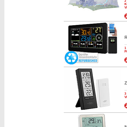
2
K
V
R
1
P
Z
3
V
N