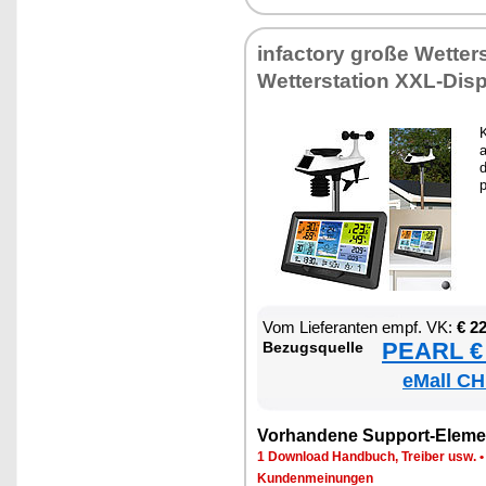
in­fac­to­ry gro­ße Wet­ter­
Wet­ter­sta­ti­on XXL-Dis­
K
a
d
p
Vom Lie­fe­ran­ten empf. VK:
€ 2
PEARL € 
Be­zugs­quel­le
eMall CH
Vor­han­de­ne Sup­port-Ele­me
1 Down­load Hand­buch, Trei­ber usw.
Kun­den­mei­nun­gen