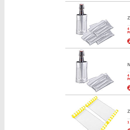
Z
4
P
N
4
P
Z
1