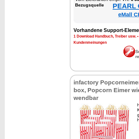
PEARL €
Be­zugs­quel­le
eMall C
Vor­han­de­ne Sup­port-Ele­me
1 Down­load Hand­buch, Trei­ber usw.
Kun­den­mei­nun­gen
S
r
in­fac­to­ry Pop­cor­nei­m
box, Pop­corn Ei­mer wie
wend­bar
H
K
g
H