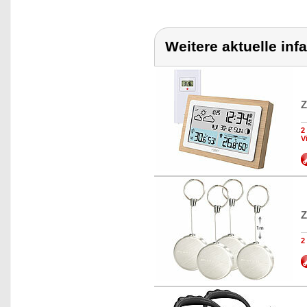
Weitere aktuelle inf
Z
2
V
Z
2