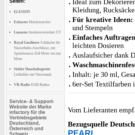
Ideal zum Dekorieren
Seiten:
Kleidung, Rucksäcke
ELESION
Für kreative Ideen:
Exbuster
Mückenstecker
und Stempeln
Lunartec
Insektenvernichter UV
Einfaches Auftragen
Royal Gardineer
Schläuche für
leichten Dosieren
Wasserhahn-Anschlüsse, mit
Spritzbrausen Zoll Meter cm mm
Auslaufsicher dank D
Meter
Waschmaschinenfest
Sichler Haushaltsgeräte
Inhalt: je 30 ml, Ge
Luftkühler mit Wassertank
6er-Set Textilfarben 
VR-Radio
DAB-Radios
Service- & Support-
Website der Marke
Vom Lieferanten emp
infactory für die
Vertriebsgebiete
Bezugsquelle
Deutsch
Deutschland,
Österreich und
PEARL
Schweiz