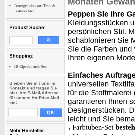
Monaten Gewähr
Testergebnisse aus Tests &
Testberichten
Peppen Sie Ihre G
Kleidungsstücken u
Produkt-Suche:
persönlichen Stil. M
schablonieren Sie 
Sie die Farben und v
Shopping:
Ihren eigenen Mode
3D Gipsabdruck-Sets
Einfaches Auftrag
universellen Textil
Bleiben Sie mit uns im
Kontakt und tragen Sie
für die Stoffmalere
hier Ihre E-Mail-Adresse
für unsere HotPrice-Mail
garantieren Ihnen s
ein:
Designerstücken. Da
leicht und Sie bema
Farbtuben-Set
beste
Mehr Hersteller-