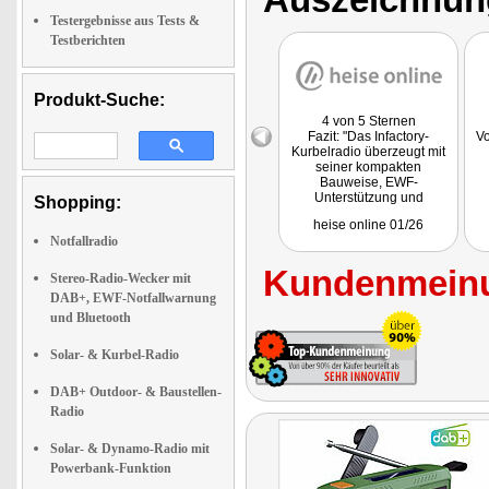
Testergebnisse aus Tests &
Testberichten
Produkt-Suche:
4 von 5 Sternen
Fazit: "Das Infactory-
Vo
Kurbelradio überzeugt mit
seiner kompakten
Bauweise, EWF-
Unterstützung und
Shopping:
vielseitiger Ausstattung,
heise online 01/26
darunter DAB+, Bluetooth
Notfallradio
und eine 4500-mAh-
Powerbank-Funktion. Mit 30
Kundenmeinu
Stunden Akkulaufzeit, USB-
Stereo-Radio-Wecker mit
C-Anschluss und Dynamo
DAB+, EWF-Notfallwarnung
zur Stromerzeugung ist es
und Bluetooth
gut für Notfälle und
Outdoor-Einsätze gerüstet."
Solar- & Kurbel-Radio
DAB+ Outdoor- & Baustellen-
Radio
Solar- & Dynamo-Radio mit
Powerbank-Funktion