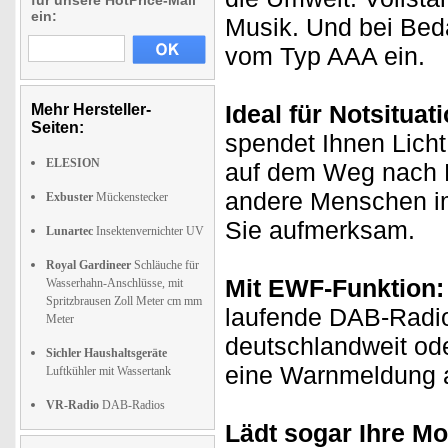
für unsere HotPrice-Mail
ein:
Musik. Und bei Beda
vom Typ AAA ein.
Ideal für Notsituat
Mehr Hersteller-
Seiten:
spendet Ihnen Licht
ELESION
auf dem Weg nach 
andere Menschen im 
Exbuster
Mückenstecker
Sie aufmerksam.
Lunartec
Insektenvernichter UV
Royal Gardineer
Schläuche für
Mit EWF-Funktion:
Wasserhahn-Anschlüsse, mit
Spritzbrausen Zoll Meter cm mm
laufende DAB-Radi
Meter
deutschlandweit od
Sichler Haushaltsgeräte
eine Warnmeldung 
Luftkühler mit Wassertank
VR-Radio
DAB-Radios
Lädt sogar Ihre Mo