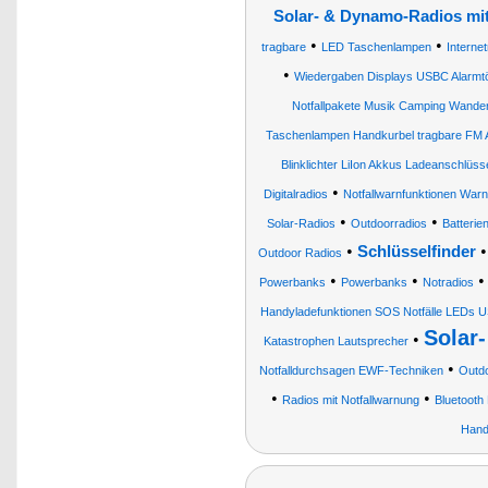
Solar- & Dynamo-Radios mi
•
•
tragbare
LED Taschenlampen
Interne
•
Wiedergaben Displays USBC Alarmtön
Notfallpakete Musik Camping Wande
Taschenlampen Handkurbel tragbare FM
Blinklichter LiIon Akkus Ladeanschlüss
•
Digitalradios
Notfallwarnfunktionen War
•
•
Solar-Radios
Outdoorradios
Batterie
•
Schlüsselfinder
Outdoor Radios
•
•
Powerbanks
Powerbanks
Notradios
Handyladefunktionen SOS Notfälle LEDs 
Solar
•
Katastrophen Lautsprecher
•
Notfalldurchsagen EWF-Techniken
Outdo
•
•
Radios mit Notfallwarnung
Bluetooth
Hand