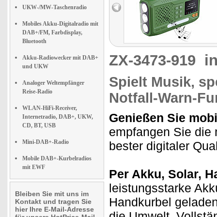
UKW-/MW-Taschenradio
Mobiles Akku-Digitalradio mit
DAB+/FM, Farbdisplay,
Bluetooth
ZX-3473-919
i
Akku-Radiowecker mit DAB+
und UKW
Spielt Musik, s
Analoger Weltempfänger
Reise-Radio
Notfall-Warn-Fu
WLAN-HiFi-Receiver,
Genießen Sie mobi
Internetradio, DAB+, UKW,
CD, BT, USB
empfangen Sie die 
Mini-DAB+-Radio
bester digitaler Qual
Mobile DAB+-Kurbelradios
mit EWF
Per Akku, Solar, H
leistungsstarke Akk
Bleiben Sie mit uns im
Handkurbel geladen.
Kontakt und tragen Sie
hier Ihre E-Mail-Adresse
die Umwelt. Vollstä