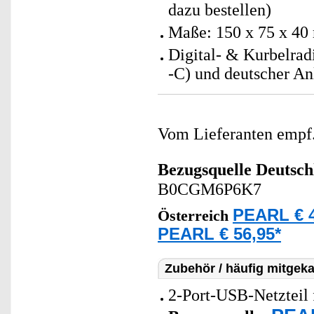
dazu bestellen)
Maße: 150 x 75 x 40
Digital- & Kurbelra
-C) und deutscher An
Vom Lieferanten emp
Bezugsquelle
Deutsch
B0CGM6P6K7
PEARL € 4
Österreich
PEARL € 56,95*
Zubehör / häufig mitgeka
2-Port-USB-Netzteil 