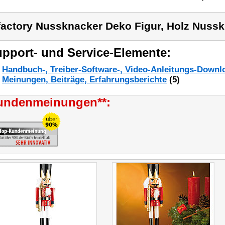
factory Nussknacker Deko Figur, Holz Nussk
pport- und Service-Elemente:
Handbuch-, Treiber-Software-, Video-Anleitungs-Downl
Meinungen, Beiträge, Erfahrungsberichte
(5)
undenmeinungen**: