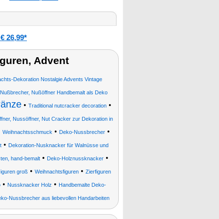
€ 26,99*
guren, Advent
chts-Dekoration Nostalgie Advents Vintage
Nußbrecher, Nußöffner Handbemalt als Deko
ränze
•
•
Traditional nutcracker decoration
ner, Nussöffner, Nut Cracker zur Dekoration in
•
•
•
Weihnachtsschmuck
Deko-Nussbrecher
•
t
Dekoration-Nusknacker für Walnüsse und
•
•
en, hand-bemalt
Deko-Holznussknacker
•
•
iguren groß
Weihnachtsfiguren
Zierfiguren
•
•
o
Nussknacker Holz
Handbemalte Deko-
ko-Nussbrecher aus liebevollen Handarbeiten