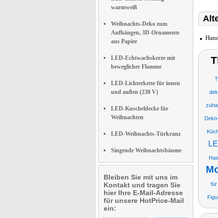
warmweiß
Alt
Weihnachts-Deko zum
Aufhängen, 3D-Ornamente
Hand
aus Papier
LED-Echtwachskerze mit
T
beweglicher Flamme
T
LED-Lichterkette für innen
und außen (230 V)
deko
zuha
LED-Kuscheldecke für
Weihnachten
Deko
Küch
LED-Weihnachts-Türkranz
LE
Singende Weihnachtsbäume
Has
Mo
Bleiben Sie mit uns im
Kontakt und tragen Sie
fü
hier Ihre E-Mail-Adresse
Figu
für unsere HotPrice-Mail
ein: