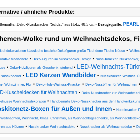
ernative / ähnliche Produkte:
PEARL 
bemalter Deko-Nussknacker "Soldat" aus Holz, 48,5 cm •
Bezugsquelle
:
hemen-Wolke rund um Weihnachtsdekos, Fi
•
ischdekorationen klassische festliche Dekofiguren große Tischdeco Tische Nüsse
Weihna
•
•
rative traditionelle
Deko-Figuren im Nussknacker-Design
Nuss-Knacker, Nußknacker, 
LED-Weihnachts-Türk
•
•
use
Deko-Holzfiguren als Geschenk, stehend
LED Kerzen Wandbilder
•
•
-Nussknacker
Nussknacker, Walnuss-Öff
•
•
e, Wohnzimmer, Flur
Deko-Holz-Walnuss-Knacker
Deko-Nussöffner für Weihnachten
D-Kuscheldecken für Weihnachten
•
Deko-Nussbrecher zur Weihnachtszei
•
elnüsse Weihnachsdekoration
Handbemalte Deko-Nussknacker aus den Handwerkskünst
skitonetz-Boxen für Außen und Innen
•
Nussknacker-F
r Weihnachten, Weihnacht, Xmas, Christmas, als Weihnachtsgeschenke, als Weihnachtsdek
•
•
•
ren aus Hölzern
Nussknacker Weihnachtsdeko
Nussknacker als Weihnachtsdeko
De