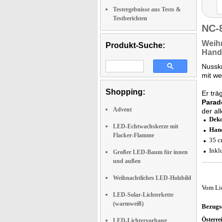
Testergebnisse aus Tests &
Testberichten
NC-
Weih
Produkt-Suche:
Hand
Nussk
mit w
Shopping:
Er trä
Parad
Advent
der al
Deko
LED-Echtwachskerze mit
Han
Flacker-Flamme
35 c
Inkl
Großer LED-Baum für innen
und außen
Weihnachtliches LED-Holzbild
Vom Li
LED-Solar-Lichterkette
(warmweiß)
Bezugs
Österre
LED-Lichtervorhang