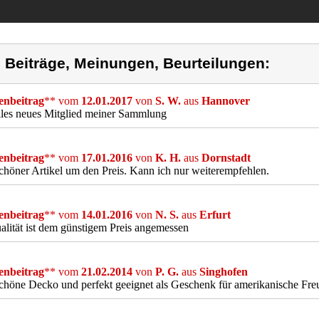
) Beiträge, Meinungen, Beurteilungen:
nbeitrag
** vom
12.01.2017
von
S. W.
aus
Hannover
lles neues Mitglied meiner Sammlung
nbeitrag
** vom
17.01.2016
von
K. H.
aus
Dornstadt
chöner Artikel um den Preis. Kann ich nur weiterempfehlen.
nbeitrag
** vom
14.01.2016
von
N. S.
aus
Erfurt
alität ist dem günstigem Preis angemessen
nbeitrag
** vom
21.02.2014
von
P. G.
aus
Singhofen
chöne Decko und perfekt geeignet als Geschenk für amerikanische Fre