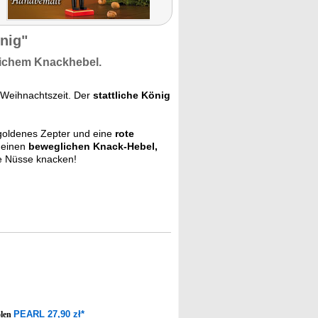
nig"
glichem Knackhebel.
 Weihnachtszeit. Der
stattliche König
goldenes Zepter und eine
rote
 einen
beweglichen Knack-Hebel,
e Nüsse knacken!
PEARL 27,90 zł*
olen