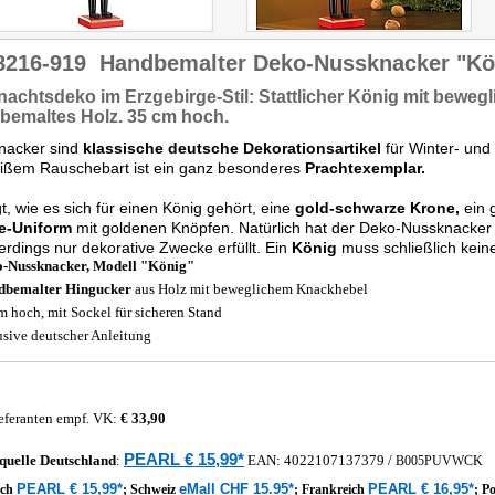
8216-919
Handbemalter Deko-Nussknacker "Kö
nachtsdeko
im Erzgebirge-Stil: Stattlicher König mit bewe
bemaltes Holz.
35 cm hoch.
nacker sind
klassische deutsche Dekorationsartikel
für Winter- und
eißem Rauschebart ist ein ganz besonderes
Prachtexemplar.
gt, wie es sich für einen König gehört, eine
gold-schwarze Krone,
ein 
e-Uniform
mit goldenen Knöpfen. Natürlich hat der Deko-Nussknacker
lerdings nur dekorative Zwecke erfüllt. Ein
König
muss schließlich kein
-Nussknacker, Modell "König"
dbemalter Hingucker
aus Holz mit beweglichem Knackhebel
m hoch, mit Sockel für sicheren Stand
usive deutscher Anleitung
eferanten empf. VK:
€ 33,90
PEARL € 15,99*
quelle
Deutschland
:
EAN:
4022107137379
/
B005PUVWCK
PEARL € 15,99*
eMall CHF 15.95*
PEARL € 16,95*
ich
;
Schweiz
;
Frankreich
;
P