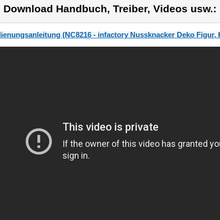
) Download Handbuch, Treiber, Videos usw.:
ienungsanleitung (NC8216 - infactory Nussknacker Deko Figur, 