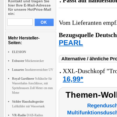
Passt auf handelsüb
Kontakt und tragen Sie
hier Ihre E-Mail-Adresse
für unsere HotPrice-Mail
ein:
Vom Lieferanten emp
Bezugsquelle
Deutsch
Mehr Hersteller-
PEARL
Seiten:
ELESION
Alternative / ähnliche Pr
Exbuster
Mückenstecker
XXL-Duschkopf "Tro
Lunartec
Insektenvernichter UV
16,99*
Royal Gardineer
Schläuche für
Wasserhahn-Anschlüsse, mit
Spritzbrausen Zoll Meter cm mm
Themen-Wol
Meter
Sichler Haushaltsgeräte
Regendusc
Luftkühler mit Wassertank
Multifunktionsdusc
VR-Radio
DAB-Radios