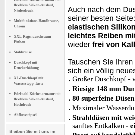
flexiblem Silikon-Auslauf,
Auch nach dem Dus
Niederdruck
seiner besten Seite
Multifunktions-Handbrause,
elastischen Silik
Chrom
leichtes Reiben mi
XXL-Regendusche zum
Einbau
wieder
frei von Ka
Stabbrause
Tauschen Sie Ihren
Duschkopf mit
Druckerhöhung
sich ein völlig neu
Großer Duschkopf - 
XL-Duschkopf mit
Wasserstopp-Taste
Riesige 148 mm Dur
Edelstahl-Küchenarmatur mit
80 superfeine Düsen
flexiblem Silikon-Auslauf,
Hochdruck
Maximaler Wasserdurc
Abflussstöpsel
Strahldüsen mit we
sanftes Entkalken -
e
Bleiben Sie mit uns im