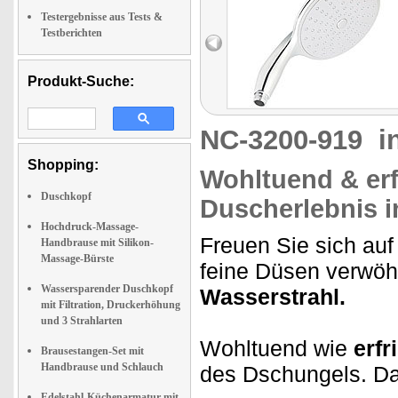
Testergebnisse aus Tests &
Testberichten
Produkt-Suche:
NC-3200-919
i
Shopping:
Wohltuend & erf
Duschkopf
Duscherlebnis i
Hochdruck-Massage-
Freuen Sie sich auf
Handbrause mit Silikon-
Massage-Bürste
feine Düsen verwöh
Wassersparender Duschkopf
Wasserstrahl.
mit Filtration, Druckerhöhung
und 3 Strahlarten
Wohltuend wie
erf
Brausestangen-Set mit
Handbrause und Schlauch
des Dschungels. Da 
Edelstahl-Küchenarmatur mit