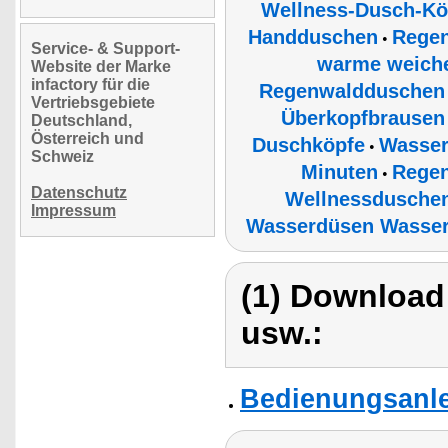
Wellness-Dusch-Kö
Handduschen
Rege
•
Service- & Support-
warme weiche
Website der Marke
infactory für die
Regenwaldduschen
Vertriebsgebiete
Überkopfbrausen
Deutschland,
Österreich und
Duschköpfe
Wassers
•
Schweiz
Minuten
Rege
•
Datenschutz
Wellnessdusche
Impressum
Wasserdüsen Wasse
(1) Download
usw.:
Bedienungsanlei