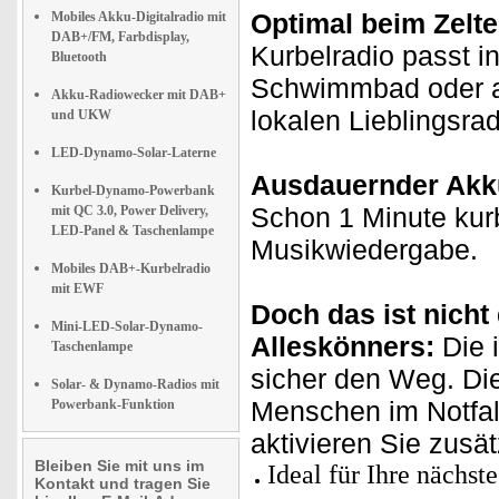
Optimal beim Zelt
Mobiles Akku-Digitalradio mit
DAB+/FM, Farbdisplay,
Kurbelradio passt i
Bluetooth
Schwimmbad oder an
Akku-Radiowecker mit DAB+
lokalen Lieblingsra
und UKW
LED-Dynamo-Solar-Laterne
Ausdauernder Akk
Kurbel-Dynamo-Powerbank
Schon 1 Minute kurb
mit QC 3.0, Power Delivery,
LED-Panel & Taschenlampe
Musikwiedergabe.
Mobiles DAB+-Kurbelradio
mit EWF
Doch das ist nicht
Mini-LED-Solar-Dynamo-
Alleskönners:
Die 
Taschenlampe
sicher den Weg. D
Solar- & Dynamo-Radios mit
Menschen im Notfal
Powerbank-Funktion
aktivieren Sie zusät
Bleiben Sie mit uns im
Ideal für Ihre nächst
Kontakt und tragen Sie