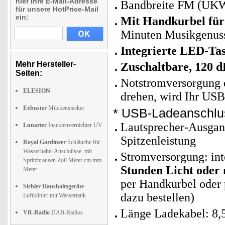
hier Ihre E-Mail-Adresse
Bandbreite FM (UKW
für unsere HotPrice-Mail
ein:
Mit Handkurbel für
Minuten Musikgenuss
Integrierte LED-Ta
Mehr Hersteller-
Zuschaltbare, 120 dB
Seiten:
Notstromversorgung 
ELESION
drehen, wird Ihr USB
Exbuster
Mückenstecker
* USB-Ladeanschluss
Lautsprecher-Ausgan
Lunartec
Insektenvernichter UV
Spitzenleistung
Royal Gardineer
Schläuche für
Wasserhahn-Anschlüsse, mit
Stromversorgung: in
Spritzbrausen Zoll Meter cm mm
Stunden Licht oder
Meter
per Handkurbel oder 
Sichler Haushaltsgeräte
dazu bestellen)
Luftkühler mit Wassertank
Länge Ladekabel: 8,
VR-Radio
DAB-Radios