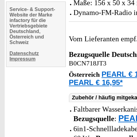
Maße: 156 x 50 x 34
Service- & Support-
Dynamo-FM-Radio ink
Website der Marke
infactory für die
Vertriebsgebiete
Deutschland,
Österreich und
Vom Lieferanten emp
Schweiz
Bezugsquelle
Deutsch
Datenschutz
Impressum
B0CN718JT3
PEARL € 1
Österreich
PEARL € 16,95*
Zubehör / häufig mitgeka
Faltbarer Wasserkanis
PEAR
Bezugsquelle
:
6in1-Schnellladeka