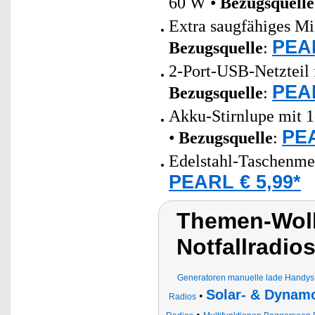
60 W •
Bezugsquelle
Extra saugfähiges Mi
PEAR
Bezugsquelle
:
2-Port-USB-Netzteil 
PEAR
Bezugsquelle
:
Akku-Stirnlupe mit 1
PEA
•
Bezugsquelle
:
Edelstahl-Taschenme
PEARL € 5,99*
Themen-Wolk
Notfallradio
Generatoren manuelle lade Handy
Solar- & Dynam
•
Radios
•