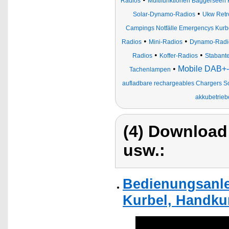
Radios
Multifunktionen Baggerseen 
•
Solar-Dynamo-Radios
Ukw Retr
Campings Notfälle Emergencys Kurb
•
•
Radios
Mini-Radios
Dynamo-Radi
•
•
Radios
Koffer-Radios
Stabant
•
Mobile DAB+-
Tachenlampen
aufladbare rechargeables Chargers So
akkubetrieb
(4) Download
usw.:
Bedienungsanlei
Kurbel, Handkur