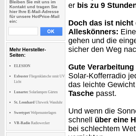
Bleiben Sie mit uns im
er
bis zu 9 Stunde
Kontakt und tragen Sie
hier Ihre E-Mail-Adresse
für unsere HotPrice-Mail
Doch das ist nicht
ein:
Alleskönners:
Eine 
gehen und die eing
sicher den Weg na
Mehr Hersteller-
Seiten:
Gute Verarbeitung
ELESION
Solar-Kofferradio 
Exbuster
Fliegenklatsche nmit UV
Licht
das leichte Gewicht
Tasche
passt.
Lunartec
Solarlampen Gärten
St. Leonhard
Uhrwerk Wanduhr
Und wenn die Sonne
Sweetypet
Welpenunterlagen
schnell
über eine 
VR-Radio
Radiowecker
bei schlechtem Wett