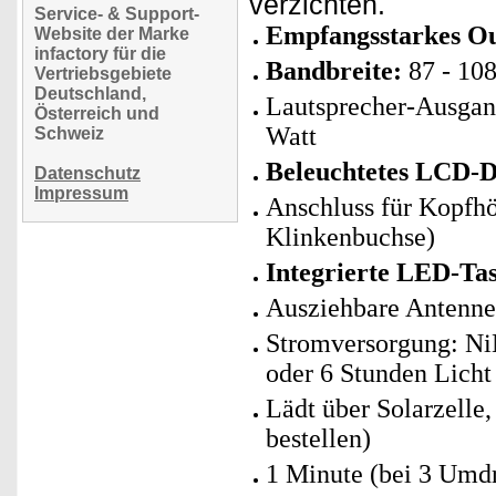
verzichten.
Service- & Support-
Empfangsstarkes O
Website der Marke
infactory für die
Bandbreite:
87 - 10
Vertriebsgebiete
Deutschland,
Lautsprecher-Ausgang
Österreich und
Watt
Schweiz
Beleuchtetes LCD-D
Datenschutz
Impressum
Anschluss für Kopfhö
Klinkenbuchse)
Integrierte LED-Ta
Ausziehbare Antenne
Stromversorgung: Ni
oder 6 Stunden Licht
Lädt über Solarzelle,
bestellen)
1 Minute (bei 3 Umd