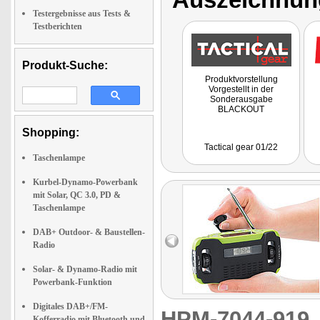
Testergebnisse aus Tests &
Testberichten
Produkt-Suche:
Produktvorstellung
Vorgestellt in der
Sonderausgabe
BLACKOUT
Shopping:
Tactical gear 01/22
Taschenlampe
Kurbel-Dynamo-Powerbank
mit Solar, QC 3.0, PD &
Taschenlampe
DAB+ Outdoor- & Baustellen-
Radio
Solar- & Dynamo-Radio mit
Powerbank-Funktion
Digitales DAB+/FM-
HPM-7044-91
Kofferradio mit Bluetooth und