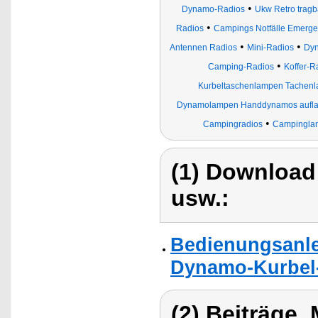
•
Dynamo-Radios
Ukw Retro trag
•
Radios
Campings Notfälle Emerge
•
•
Antennen Radios
Mini-Radios
Dy
•
Camping-Radios
Koffer-R
Kurbeltaschenlampen Tachen
Dynamolampen Handdynamos aufladb
•
Campingradios
Campinglam
(1) Download
usw.:
Bedienungsanlei
Dynamo-Kurbel-
(2) Beiträge,