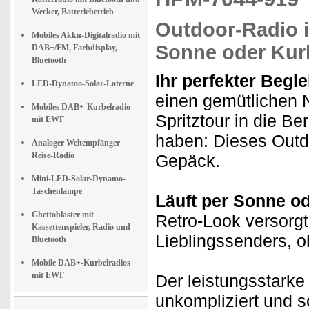
Wecker, Batteriebetrieb
Outdoor-Radio
i
Mobiles Akku-Digitalradio mit
Sonne oder Kur
DAB+/FM, Farbdisplay,
Bluetooth
Ihr perfekter Begl
LED-Dynamo-Solar-Laterne
einen gemütlichen 
Mobiles DAB+-Kurbelradio
Spritztour in die B
mit EWF
haben: Dieses Outdo
Analoger Weltempfänger
Reise-Radio
Gepäck.
Mini-LED-Solar-Dynamo-
Taschenlampe
Läuft per Sonne od
Ghettoblaster mit
Retro-Look versorgt
Kassettenspieler, Radio und
Lieblingssenders, 
Bluetooth
Mobile DAB+-Kurbelradios
mit EWF
Der leistungsstarke
unkompliziert und s