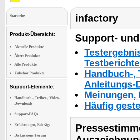
infactory
Startseite
Produkt-Übersicht:
Support- und
Aktuelle Produkte
Testergebni
Ältere Produkte
Testbericht
Alle Produkte
Handbuch-, T
Zubehör Produkte
Anleitungs-
Support-Elemente:
Meinungen, 
Handbuch-, Treiber-, Video-
Häufig geste
Downloads
Support-FAQs
Pressestimme
Erfahrungen, Beiträge
Diskussions-Forum
Auszeichnun